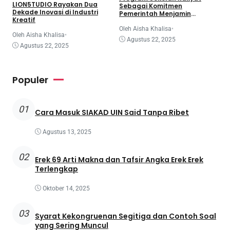
LION5TUDIO Rayakan Dua
Sebagai Komitmen
Dekade Inovasi di Industri
Pemerintah Menjamin
Kreatif
Kesetaraan Pendidikan di
Daerah
Oleh Aisha Khalisa
•
Oleh Aisha Khalisa
•
Agustus 22, 2025
Agustus 22, 2025
Populer
01
Cara Masuk SIAKAD UIN Said Tanpa Ribet
Agustus 13, 2025
02
Erek 69 Arti Makna dan Tafsir Angka Erek Erek
Terlengkap
Oktober 14, 2025
03
Syarat Kekongruenan Segitiga dan Contoh Soal
yang Sering Muncul