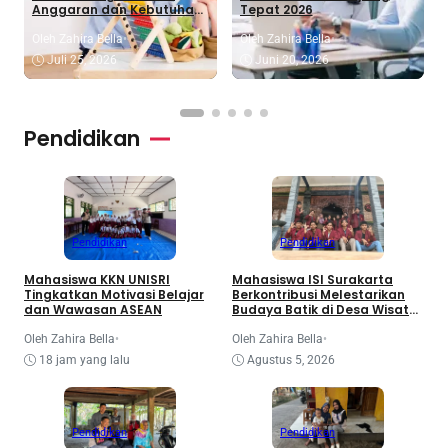
Anggaran dan Kebutuhan
Tepat 2026
Belajar
Oleh Zahira Bella
•
Oleh Zahira Bella
•
Juli 25, 2026
Juni 20, 2026
Pendidikan
Pendidikan
Pendidikan
Mahasiswa KKN UNISRI
Mahasiswa ISI Surakarta
Tingkatkan Motivasi Belajar
Berkontribusi Melestarikan
dan Wawasan ASEAN
Budaya Batik di Desa Wisata
Girilayu
Oleh Zahira Bella
•
Oleh Zahira Bella
•
18 jam yang lalu
Agustus 5, 2026
Pendidikan
Pendidikan