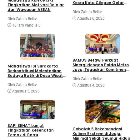
Mahasiswa KKN UNISRI
Kesra Kota Cilegon Gelar
Tingkatkan Motivasi Belajar
Seminar Beasiswa Cilegon
dan Wawasan ASEAN
Juare
Oleh Zahira Bella
•
Agustus 6, 2026
Oleh Zahira Bella
•
18 jam yang lalu
Nasional
Pendidikan
BAMUS Betawi Perkuat
Sinergi dengan Polda Metro
Mahasiswa ISI Surakarta
Jaya, Tegaskan Komitmen
Berkontribusi Melestarikan
Menjaga Jakarta Aman,
Budaya Batik di Desa Wisata
Damai, dan Kondusif Jelang
Oleh Zahira Bella
•
Girilayu
HUT ke-81 Republik Indonesia
Oleh Zahira Bella
•
Agustus 4, 2026
Agustus 5, 2026
Pendidikan
Daerah
SAPI SEHAT Lanjut
Cobalah 5 Rekomendasi
Tingkatkan Kesehatan
Kuliner Ekstrem di Jogja,
Ternak di Barru
Minimal Sekali Seumur Hidup