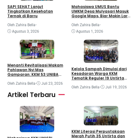
SAPI SEHAT Lanjut
Mahasiswa UMUS Bantu
Tingkatkan Kesehatan
UMKM Desa Mulyasari Masuk
Ternak di Barru
Google Maps, Biar Makin Laris
dan Mudah Dicari
Oleh Zahira Bella
•
Oleh Zahira Bella
•
Agustus 3, 2026
Agustus 1, 2026
Pendidikan
Pendidikan
Menanti Revitalisasi Makam
Kelola Sampah Dimulai dari
Pahlawan Nyi Mas
Kesadaran Warga KKM
Gamparan: KKM 53 UNIBA
Tematik Reguler 19 Untirta
Dorong Potensi Wisata Religi
Gandeng DLH Kabupaten
Desa Tanjungsari yang
Oleh Zahira Bella
•
Juli 23, 2026
Serang Dorong Pembentukan
Oleh Zahira Bella
•
Juli 19, 2026
Tertahan Sejak 2025
Bank Sampah di Desa
Artikel Terbaru
Lamaran
Daerah
Pendidikan
KKM Literasi Perpustakaan
Merah Putih 35 Untirta dan