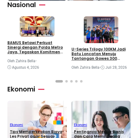
Nasional
Nasional
Nasional
BAMUS Betawi Perkuat
Sinergi dengan Polda Metro
T
U-Series Trilogy 100KM Jadi
Jaya, Tegaskan Komitmen
B
Batu Loncatan Menuju
Menjaga Jakarta Aman,
G
Tantangan Gowes 300
Damai, dan Kondusif Jelang
Oleh Zahira Bella
•
B
Kilometer
HUT ke-81 Republik Indonesia
I
O
Agustus 4, 2026
Oleh Zahira Bella
•
Juli 28, 2026
S
Ekonomi
Ekonomi
Ekonomi
Tips Memperkirakan Biaya
Pentingnya Mentor Bisnis
Les Privat agar Sesuai
dan Cara Memilih yang