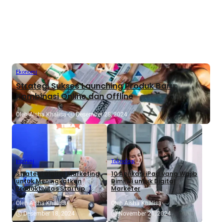
Ekonomi
Strategi Sukses Launching Produk Baru:
Kombinasi Online dan Offline
Oleh Aisha Khalisa
•
Desember 28, 2024
Inpirasi
Teknologi
Strategi Digital Marketing
10 Aplikasi iPad yang Wajib
untuk Meningkatkan
Dimiliki untuk Digital
Produktivitas Startup
Marketer
Oleh Aisha Khalisa
•
Oleh Aisha Khalisa
•
Desember 18, 2024
November 21, 2024