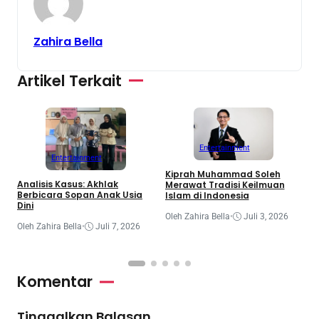
Zahira Bella
Artikel Terkait
Entertainment
Entertainment
Kiprah Muhammad Soleh
K
Analisis Kasus: Akhlak
Merawat Tradisi Keilmuan
M
Berbicara Sopan Anak Usia
Islam di Indonesia
K
Dini
Oleh Zahira Bella
•
Juli 3, 2026
O
Oleh Zahira Bella
•
Juli 7, 2026
Komentar
Tinggalkan Balasan