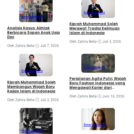
Entertainment
Entertainment
Kiprah Muhammad Soleh
Analisis Kasus: Akhlak
Merawat Tradisi Keilmuan
Berbicara Sopan Anak Usia
Islam di Indonesia
Dini
Oleh Zahira Bella
•
Juli 3, 2026
Oleh Zahira Bella
•
Juli 7, 2026
Entertainment
Entertainment
Perjalanan Agita Putri, Wajah
Kiprah Muhammad Soleh
Baru Fashion Indonesia yang
Membangun Wajah Baru
Mengawali Karier dari
Kajian Islam di Indonesia
KelasModelling
Oleh Zahira Bella
•
Juni 16, 2026
Oleh Zahira Bella
•
Juli 3, 2026
Entertainment
Entertainment