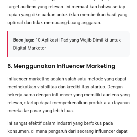
target audiens yang relevan. Ini memastikan bahwa setiap
rupiah yang dikeluarkan untuk iklan memberikan hasil yang
optimal dan tidak membuang-buang anggaran.
Baca juga:
10 Aplikasi iPad yang Wajib Dimiliki untuk
Digital Marketer
6. Menggunakan Influencer Marketing
Influencer marketing adalah salah satu metode yang dapat
meningkatkan visibilitas dan kredibilitas startup. Dengan
bekerja sama dengan influencer yang memiliki audiens yang
relevan, startup dapat memperkenalkan produk atau layanan
mereka ke pasar yang lebih luas.
Ini sangat efektif dalam industri yang berfokus pada
konsumen, di mana pengaruh dari seorang influencer dapat