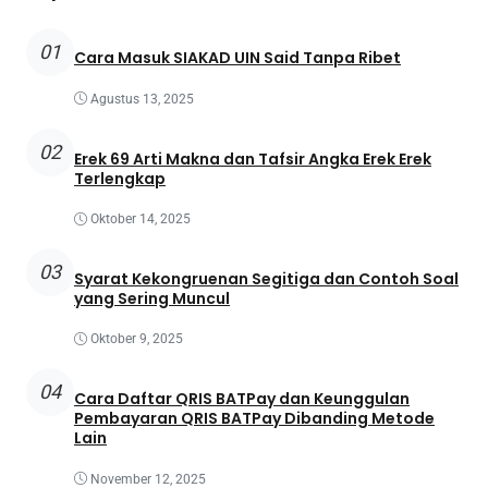
01
Cara Masuk SIAKAD UIN Said Tanpa Ribet
Agustus 13, 2025
02
Erek 69 Arti Makna dan Tafsir Angka Erek Erek
Terlengkap
Oktober 14, 2025
03
Syarat Kekongruenan Segitiga dan Contoh Soal
yang Sering Muncul
Oktober 9, 2025
04
Cara Daftar QRIS BATPay dan Keunggulan
Pembayaran QRIS BATPay Dibanding Metode
Lain
November 12, 2025