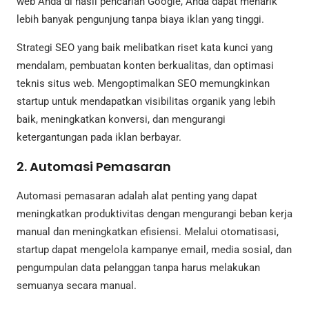
web Anda di hasil pencarian Google, Anda dapat menarik
lebih banyak pengunjung tanpa biaya iklan yang tinggi.
Strategi SEO yang baik melibatkan riset kata kunci yang
mendalam, pembuatan konten berkualitas, dan optimasi
teknis situs web. Mengoptimalkan SEO memungkinkan
startup untuk mendapatkan visibilitas organik yang lebih
baik, meningkatkan konversi, dan mengurangi
ketergantungan pada iklan berbayar.
2. Automasi Pemasaran
Automasi pemasaran adalah alat penting yang dapat
meningkatkan produktivitas dengan mengurangi beban kerja
manual dan meningkatkan efisiensi. Melalui otomatisasi,
startup dapat mengelola kampanye email, media sosial, dan
pengumpulan data pelanggan tanpa harus melakukan
semuanya secara manual.