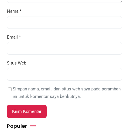
Nama
*
Email
*
Situs Web
Simpan nama, email, dan situs web saya pada peramban
ini untuk komentar saya berikutnya.
Populer