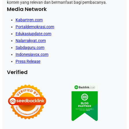
konten yang relevan dan bermanfaat bagi pembacanya.
Media Network
Kabartren.com
Portaldemokrasi.com
Edukasiupdate.com
Nalarrakyat.com
Sabdaguru.com
Indonesiavox.com
Press Release
Verified