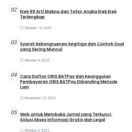
02
Erek 69 Arti Makna dan Tafsir Angka Erek Erek
Terlengkap
Oktober 14, 2025
03
Syarat Kekongruenan Segitiga dan Contoh Soal
yang Sering Muncul
Oktober 9, 2025
04
Cara Daftar QRIS BATPay dan Keunggulan
Pembayaran QRIS BATPay Dibanding Metode
Lain
November 12, 2025
05
Web untuk Membuka Jurnal yang Terkunci:
Solusi Akses Informasi Gratis dan Legal
Oktober 9, 2025