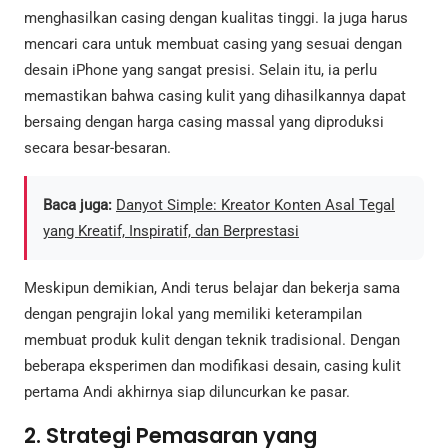
menghasilkan casing dengan kualitas tinggi. Ia juga harus
mencari cara untuk membuat casing yang sesuai dengan
desain iPhone yang sangat presisi. Selain itu, ia perlu
memastikan bahwa casing kulit yang dihasilkannya dapat
bersaing dengan harga casing massal yang diproduksi
secara besar-besaran.
Baca juga:
Danyot Simple: Kreator Konten Asal Tegal
yang Kreatif, Inspiratif, dan Berprestasi
Meskipun demikian, Andi terus belajar dan bekerja sama
dengan pengrajin lokal yang memiliki keterampilan
membuat produk kulit dengan teknik tradisional. Dengan
beberapa eksperimen dan modifikasi desain, casing kulit
pertama Andi akhirnya siap diluncurkan ke pasar.
2. Strategi Pemasaran yang