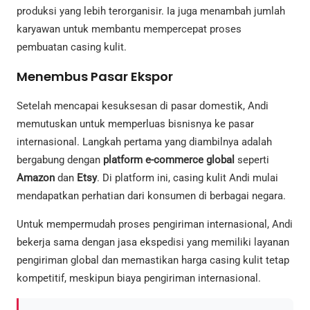
produksi yang lebih terorganisir. Ia juga menambah jumlah
karyawan untuk membantu mempercepat proses
pembuatan casing kulit.
Menembus Pasar Ekspor
Setelah mencapai kesuksesan di pasar domestik, Andi
memutuskan untuk memperluas bisnisnya ke pasar
internasional. Langkah pertama yang diambilnya adalah
bergabung dengan
platform e-commerce global
seperti
Amazon
dan
Etsy
. Di platform ini, casing kulit Andi mulai
mendapatkan perhatian dari konsumen di berbagai negara.
Untuk mempermudah proses pengiriman internasional, Andi
bekerja sama dengan jasa ekspedisi yang memiliki layanan
pengiriman global dan memastikan harga casing kulit tetap
kompetitif, meskipun biaya pengiriman internasional.