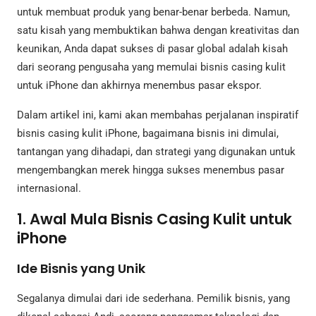
untuk membuat produk yang benar-benar berbeda. Namun,
satu kisah yang membuktikan bahwa dengan kreativitas dan
keunikan, Anda dapat sukses di pasar global adalah kisah
dari seorang pengusaha yang memulai bisnis casing kulit
untuk iPhone dan akhirnya menembus pasar ekspor.
Dalam artikel ini, kami akan membahas perjalanan inspiratif
bisnis casing kulit iPhone, bagaimana bisnis ini dimulai,
tantangan yang dihadapi, dan strategi yang digunakan untuk
mengembangkan merek hingga sukses menembus pasar
internasional.
1. Awal Mula Bisnis Casing Kulit untuk
iPhone
Ide Bisnis yang Unik
Segalanya dimulai dari ide sederhana. Pemilik bisnis, yang