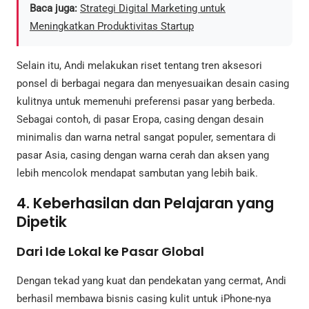
Baca juga:
Strategi Digital Marketing untuk
Meningkatkan Produktivitas Startup
Selain itu, Andi melakukan riset tentang tren aksesori
ponsel di berbagai negara dan menyesuaikan desain casing
kulitnya untuk memenuhi preferensi pasar yang berbeda.
Sebagai contoh, di pasar Eropa, casing dengan desain
minimalis dan warna netral sangat populer, sementara di
pasar Asia, casing dengan warna cerah dan aksen yang
lebih mencolok mendapat sambutan yang lebih baik.
4. Keberhasilan dan Pelajaran yang
Dipetik
Dari Ide Lokal ke Pasar Global
Dengan tekad yang kuat dan pendekatan yang cermat, Andi
berhasil membawa bisnis casing kulit untuk iPhone-nya