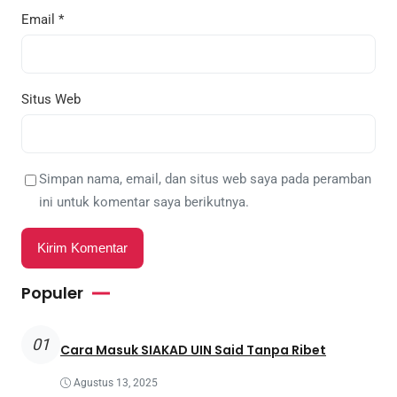
Email
*
Situs Web
Simpan nama, email, dan situs web saya pada peramban
ini untuk komentar saya berikutnya.
Populer
01
Cara Masuk SIAKAD UIN Said Tanpa Ribet
Agustus 13, 2025