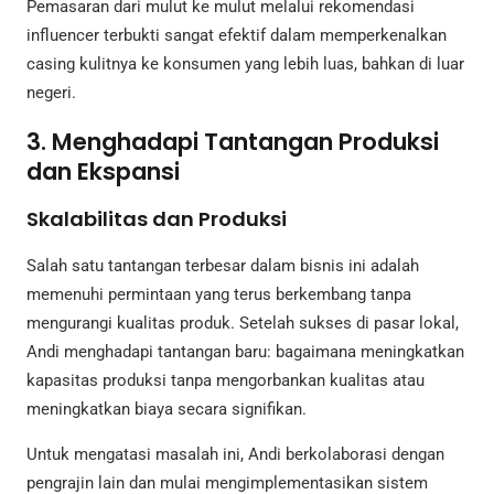
Pemasaran dari mulut ke mulut melalui rekomendasi
influencer terbukti sangat efektif dalam memperkenalkan
casing kulitnya ke konsumen yang lebih luas, bahkan di luar
negeri.
3. Menghadapi Tantangan Produksi
dan Ekspansi
Skalabilitas dan Produksi
Salah satu tantangan terbesar dalam bisnis ini adalah
memenuhi permintaan yang terus berkembang tanpa
mengurangi kualitas produk. Setelah sukses di pasar lokal,
Andi menghadapi tantangan baru: bagaimana meningkatkan
kapasitas produksi tanpa mengorbankan kualitas atau
meningkatkan biaya secara signifikan.
Untuk mengatasi masalah ini, Andi berkolaborasi dengan
pengrajin lain dan mulai mengimplementasikan sistem