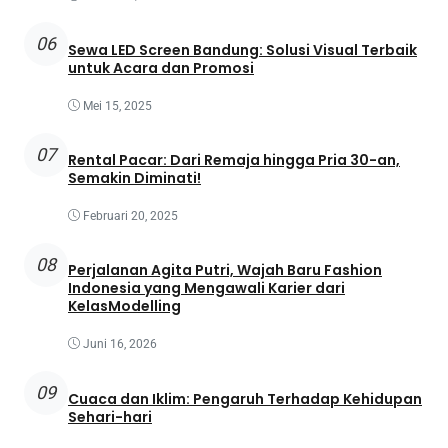
06
Sewa LED Screen Bandung: Solusi Visual Terbaik
untuk Acara dan Promosi
Mei 15, 2025
07
Rental Pacar: Dari Remaja hingga Pria 30-an,
Semakin Diminati!
Februari 20, 2025
08
Perjalanan Agita Putri, Wajah Baru Fashion
Indonesia yang Mengawali Karier dari
KelasModelling
Juni 16, 2026
09
Cuaca dan Iklim: Pengaruh Terhadap Kehidupan
Sehari-hari