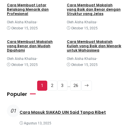
Cara Membuat Latar
Cara Membuat Makalah
Belakang Menarik dan
yang Baik dan Benar dengan
Profesional
Struktur yang Jelas
Oleh Aisha Khalisa
•
Oleh Aisha Khalisa
•
Mahasiswa
Oktober 15, 2025
Oktober 15, 2025
Makalah
Makalah
Tugas
Cara Membuat Makalah
Cara Membuat Makalah
yang Benar dan Mudah
Kuliah yang Baik dan Menarik
Dipahami
untuk Mahasiswa
Oleh Aisha Khalisa
•
Oleh Aisha Khalisa
•
Oktober 15, 2025
Oktober 15, 2025
1
2
3
…
26
Populer
01
Cara Masuk SIAKAD UIN Said Tanpa Ribet
Agustus 13, 2025