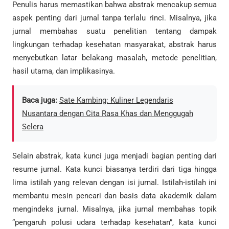
Penulis harus memastikan bahwa abstrak mencakup semua
aspek penting dari jurnal tanpa terlalu rinci. Misalnya, jika
jurnal membahas suatu penelitian tentang dampak
lingkungan terhadap kesehatan masyarakat, abstrak harus
menyebutkan latar belakang masalah, metode penelitian,
hasil utama, dan implikasinya.
Baca juga:
Sate Kambing: Kuliner Legendaris
Nusantara dengan Cita Rasa Khas dan Menggugah
Selera
Selain abstrak, kata kunci juga menjadi bagian penting dari
resume jurnal. Kata kunci biasanya terdiri dari tiga hingga
lima istilah yang relevan dengan isi jurnal. Istilah-istilah ini
membantu mesin pencari dan basis data akademik dalam
mengindeks jurnal. Misalnya, jika jurnal membahas topik
“pengaruh polusi udara terhadap kesehatan”, kata kunci