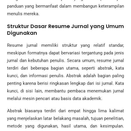
panduan yang bermanfaat dalam membangun keterampilan
menulis mereka.
Struktur Dasar Resume Jurnal yang Umum
Digunakan
Resume jurnal memiliki struktur yang relatif standar,
meskipun formatnya dapat bervariasi tergantung pada jenis
jurnal dan kebutuhan penulis. Secara umum, resume jurnal
terdiri dari beberapa bagian utama, seperti abstrak, kata
kunci, dan informasi penulis. Abstrak adalah bagian paling
penting karena berisi ringkasan lengkap dari isi jurnal. Kata
kunci, di sisi lain, membantu pembaca menemukan jurnal
melalui mesin pencari atau basis data akademik.
Abstrak biasanya terdiri dari empat hingga lima kalimat
yang menjelaskan latar belakang masalah, tujuan penelitian,
metode yang digunakan, hasil utama, dan kesimpulan.