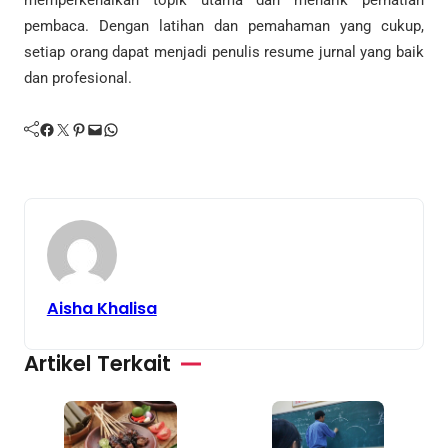
pembaca. Dengan latihan dan pemahaman yang cukup,
setiap orang dapat menjadi penulis resume jurnal yang baik
dan profesional.
Facebook
Twitter
Pinterest
Mail
WhatsApp
Aisha Khalisa
Artikel Terkait
5
K