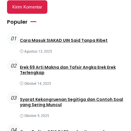
Populer
01
Cara Masuk SIAKAD UIN Said Tanpa Ribet
Agustus 13, 2025
02
Erek 69 Arti Makna dan Tafsir Angka Erek Erek
Terlengkap
Oktober 14, 2025
03
Syarat Kekongruenan Segitiga dan Contoh Soal
yang Sering Muncul
Oktober 9, 2025
04