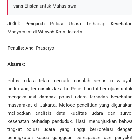
yang Efisien untuk Mahasiswa
Judul:
Pengaruh Polusi Udara Terhadap Kesehatan
Masyarakat di Wilayah Kota Jakarta
Penulis:
Andi Prasetyo
Abstrak:
Polusi udara telah menjadi masalah serius di wilayah
perkotaan, termasuk Jakarta. Penelitian ini bertujuan untuk
mengevaluasi dampak polusi udara terhadap kesehatan
masyarakat di Jakarta. Metode penelitian yang digunakan
melibatkan analisis data kualitas udara dan survei
kesehatan terhadap penduduk. Hasil menunjukkan bahwa
tingkat polusi udara yang tinggi berkorelasi dengan
peningkatan kasus gangguan pernapasan dan penyakit