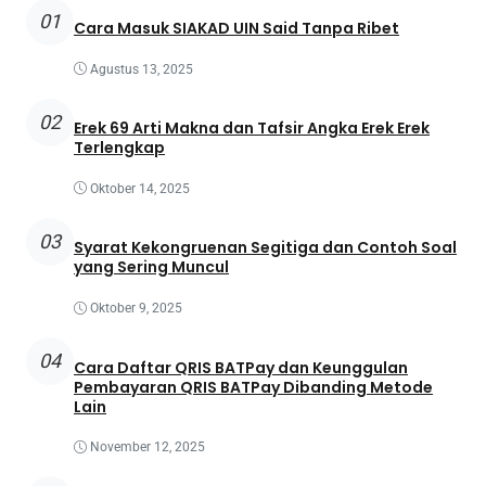
01
Cara Masuk SIAKAD UIN Said Tanpa Ribet
Agustus 13, 2025
02
Erek 69 Arti Makna dan Tafsir Angka Erek Erek
Terlengkap
Oktober 14, 2025
03
Syarat Kekongruenan Segitiga dan Contoh Soal
yang Sering Muncul
Oktober 9, 2025
04
Cara Daftar QRIS BATPay dan Keunggulan
Pembayaran QRIS BATPay Dibanding Metode
Lain
November 12, 2025