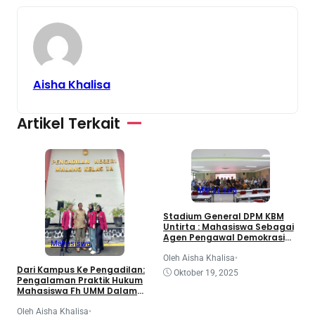
Aisha Khalisa
Artikel Terkait
Mahasiswa
3
Stadium General DPM KBM
d
Untirta : Mahasiswa Sebagai
K
Agen Pengawal Demokrasi
Mahasiswa
dan Dinamika Legislatif
Nasional
O
Oleh Aisha Khalisa
•
Dari Kampus Ke Pengadilan:
Oktober 19, 2025
Pengalaman Praktik Hukum
Mahasiswa Fh UMM Dalam
Program Coe
Oleh Aisha Khalisa
•