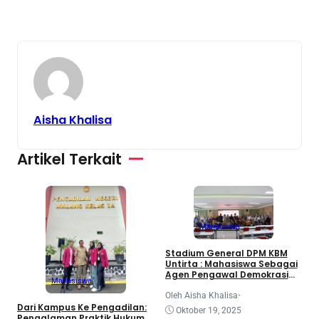
Aisha Khalisa
Artikel Terkait
Mahasiswa
3
Stadium General DPM KBM
d
Untirta : Mahasiswa Sebagai
K
Agen Pengawal Demokrasi
Mahasiswa
dan Dinamika Legislatif
Nasional
O
Oleh Aisha Khalisa
•
Dari Kampus Ke Pengadilan:
Oktober 19, 2025
Pengalaman Praktik Hukum