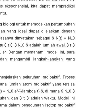
eksponensial, kita dapat memprediksi
ntu.
ang biologi untuk memodelkan pertumbuhan
gan yang ideal dapat dijelaskan dengan
iasanya dinyatakan sebagai $ N(t) = N_0
u $ t $, $ N_0 $ adalah jumlah awal, $ r $
uler. Dengan memahami model ini, para
dan mengambil langkah-langkah yang
enjelaskan peluruhan radioaktif. Proses
ana jumlah atom radioaktif yang tersisa
) = N_0 e^{-\lambda t} $, di mana $ N_0 $
uhan, dan $ t $ adalah waktu. Model ini
tama dalam penggunaan isotop radioaktif