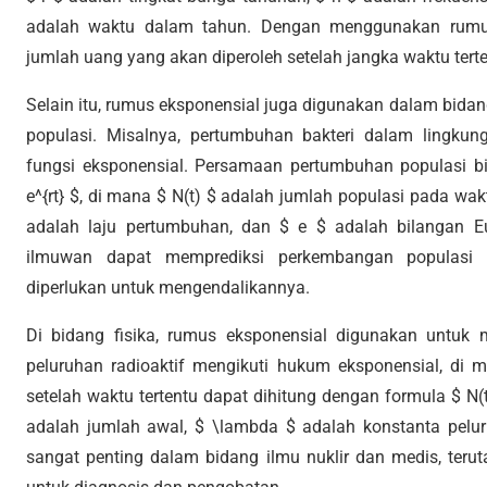
adalah waktu dalam tahun. Dengan menggunakan rumus 
jumlah uang yang akan diperoleh setelah jangka waktu terte
Selain itu, rumus eksponensial juga digunakan dalam bid
populasi. Misalnya, pertumbuhan bakteri dalam lingkun
fungsi eksponensial. Persamaan pertumbuhan populasi b
e^{rt} $, di mana $ N(t) $ adalah jumlah populasi pada wakt
adalah laju pertumbuhan, dan $ e $ adalah bilangan E
ilmuwan dapat memprediksi perkembangan populasi 
diperlukan untuk mengendalikannya.
Di bidang fisika, rumus eksponensial digunakan untuk m
peluruhan radioaktif mengikuti hukum eksponensial, di m
setelah waktu tertentu dapat dihitung dengan formula $ N(t
adalah jumlah awal, $ \lambda $ adalah konstanta pelur
sangat penting dalam bidang ilmu nuklir dan medis, teru