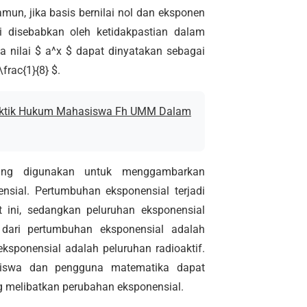
amun, jika basis bernilai nol dan eksponen
ini disebabkan oleh ketidakpastian dalam
ka nilai $ a^x $ dapat dinyatakan sebagai
\frac{1}{8} $.
raktik Hukum Mahasiswa Fh UMM Dalam
ring digunakan untuk menggambarkan
nsial. Pertumbuhan eksponensial terjadi
t ini, sedangkan peluruhan eksponensial
h dari pertumbuhan eksponensial adalah
ksponensial adalah peluruhan radioaktif.
siswa dan pengguna matematika dapat
g melibatkan perubahan eksponensial.