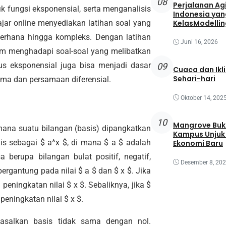
08
Perjalanan Agi
 fungsi eksponensial, serta menganalisis
Indonesia yan
lajar online menyediakan latihan soal yang
KelasModellin
derhana hingga kompleks. Dengan latihan
Juni 16, 2026
am menghadapi soal-soal yang melibatkan
us eksponensial juga bisa menjadi dasar
09
Cuaca dan Ikl
Sehari-hari
itma dan persamaan diferensial.
Oktober 14, 202
10
Mangrove Buk
ana suatu bilangan (basis) dipangkatkan
Kampus Unjuk 
s sebagai $ a^x $, di mana $ a $ adalah
Ekonomi Baru
berupa bilangan bulat positif, negatif,
Desember 8, 20
bergantung pada nilai $ a $ dan $ x $. Jika
peningkatan nilai $ x $. Sebaliknya, jika $
peningkatan nilai $ x $.
, asalkan basis tidak sama dengan nol.