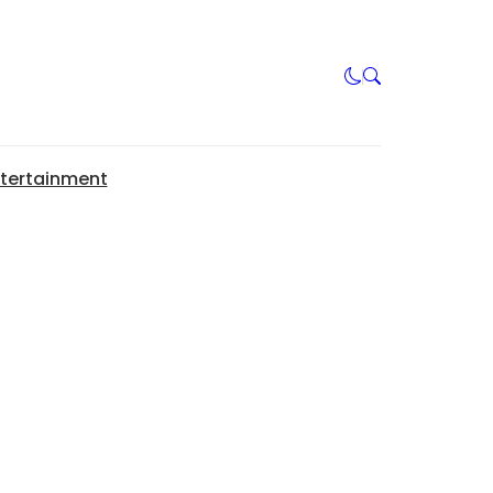
tertainment