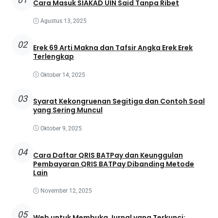
Cara Masuk SIAKAD UIN Said Tanpa Ribet
Agustus 13, 2025
02
Erek 69 Arti Makna dan Tafsir Angka Erek Erek
Terlengkap
Oktober 14, 2025
03
Syarat Kekongruenan Segitiga dan Contoh Soal
yang Sering Muncul
Oktober 9, 2025
04
Cara Daftar QRIS BATPay dan Keunggulan
Pembayaran QRIS BATPay Dibanding Metode
Lain
November 12, 2025
05
Web untuk Membuka Jurnal yang Terkunci: