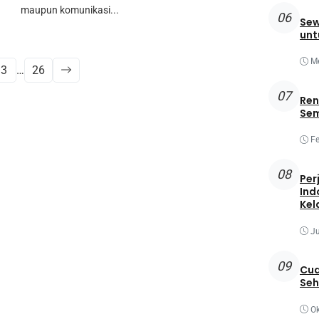
maupun komunikasi...
06
Sew
unt
Me
3
…
26
07
Ren
Sem
Fe
08
Per
Ind
Kel
Ju
09
Cua
Seh
Ok