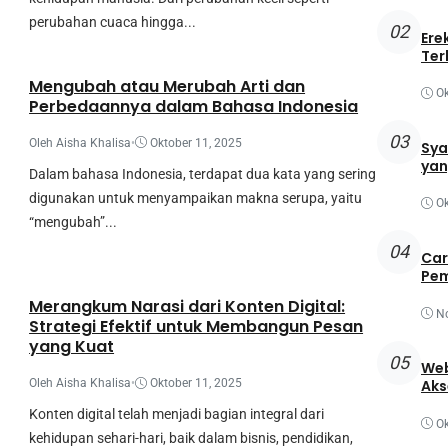
perubahan cuaca hingga...
02
Ere
Mahasiswa
Ter
Mengubah atau Merubah Arti dan
Ok
Perbedaannya dalam Bahasa Indonesia
03
Oleh Aisha Khalisa
•
Oktober 11, 2025
Sya
yan
Dalam bahasa Indonesia, terdapat dua kata yang sering
digunakan untuk menyampaikan makna serupa, yaitu
Ok
“mengubah”...
04
Car
Mahasiswa
Pem
Merangkum Narasi dari Konten Digital:
N
Strategi Efektif untuk Membangun Pesan
yang Kuat
05
Web
Oleh Aisha Khalisa
•
Oktober 11, 2025
Aks
Konten digital telah menjadi bagian integral dari
Ok
kehidupan sehari-hari, baik dalam bisnis, pendidikan,