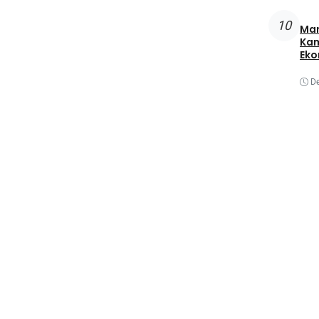
10
Man
Kam
Eko
D