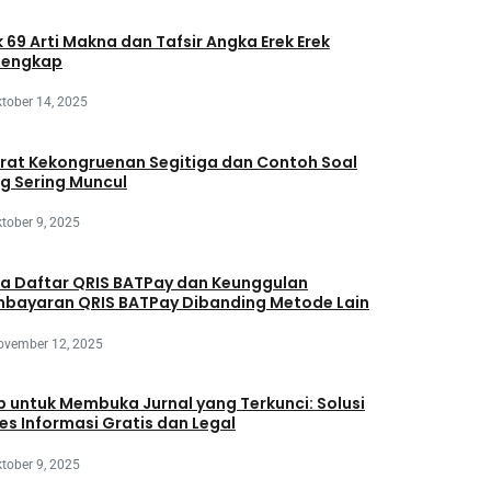
k 69 Arti Makna dan Tafsir Angka Erek Erek
lengkap
tober 14, 2025
rat Kekongruenan Segitiga dan Contoh Soal
g Sering Muncul
tober 9, 2025
a Daftar QRIS BATPay dan Keunggulan
bayaran QRIS BATPay Dibanding Metode Lain
ovember 12, 2025
 untuk Membuka Jurnal yang Terkunci: Solusi
es Informasi Gratis dan Legal
tober 9, 2025