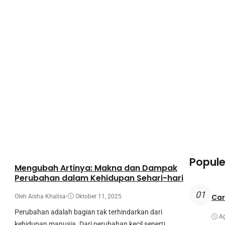
Makalah
Popule
Mengubah Artinya: Makna dan Dampak
Perubahan dalam Kehidupan Sehari-hari
01
Car
Oleh Aisha Khalisa
•
Oktober 11, 2025
Perubahan adalah bagian tak terhindarkan dari
Ag
kehidupan manusia. Dari perubahan kecil seperti