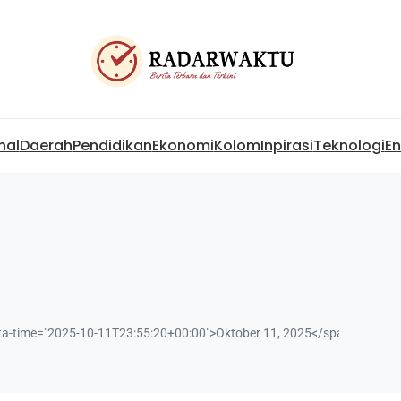
nal
Daerah
Pendidikan
Ekonomi
Kolom
Inpirasi
Teknologi
En
data-time="2025-10-11T23:55:20+00:00">Oktober 11, 2025</span>