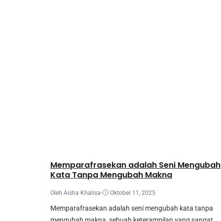
Mahasiswa
Memparafrasekan adalah Seni Mengubah
Kata Tanpa Mengubah Makna
Oleh Aisha Khalisa
•
Oktober 11, 2025
Memparafrasekan adalah seni mengubah kata tanpa
mengubah makna, sebuah keterampilan yang sangat