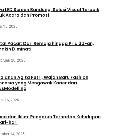
a LED Screen Bandung: Solusi Visual Terbaik
uk Acara dan Promosi
i 15, 2025
tal Pacar: Dari Remaja hingga Pria 30-an,
akin Diminati!
bruari 20, 2025
jalanan Agita Putri, Wajah Baru Fashion
onesia yang Mengawali Karier dari
asModelling
ni 16, 2026
ca dan Iklim: Pengaruh Terhadap Kehidupan
ari-hari
tober 14, 2025