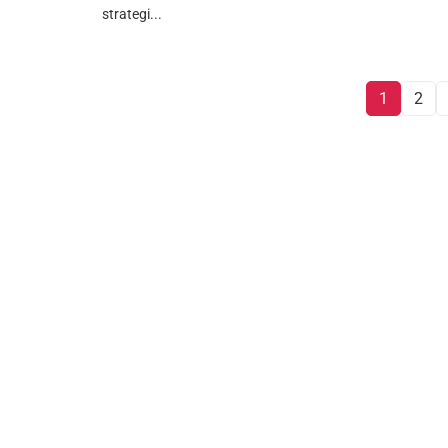
strategi...
1
2