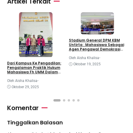
Artikel Terkait
Mahasiswa
3
Stadium General DPM KBM
d
Untirta : Mahasiswa Sebagai
K
Agen Pengawal Demokrasi
Mahasiswa
dan Dinamika Legislatif
Nasional
O
Oleh Aisha Khalisa
•
Dari Kampus Ke Pengadilan:
Oktober 19, 2025
Pengalaman Praktik Hukum
Mahasiswa Fh UMM Dalam
Program Coe
Oleh Aisha Khalisa
•
Oktober 29, 2025
Komentar
Tinggalkan Balasan