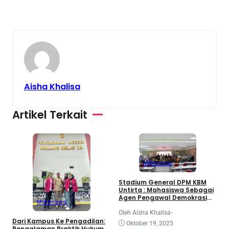
Aisha Khalisa
Artikel Terkait
Mahasiswa
3
Stadium General DPM KBM
d
Untirta : Mahasiswa Sebagai
K
Agen Pengawal Demokrasi
Mahasiswa
dan Dinamika Legislatif
Nasional
O
Oleh Aisha Khalisa
•
Dari Kampus Ke Pengadilan:
Oktober 19, 2025
Pengalaman Praktik Hukum