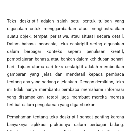
Teks deskriptif adalah salah satu bentuk tulisan yang
digunakan untuk menggambarkan atau mengilustrasikan
suatu objek, tempat, peristiwa, atau situasi secara detail.
Dalam bahasa Indonesia, teks deskriptif sering digunakan
dalam berbagai konteks seperti penulisan kreatif,
pembelajaran bahasa, atau bahkan dalam kehidupan sehari-
hari. Tujuan utama dari teks deskriptif adalah memberikan
gambaran yang jelas dan mendetail kepada pembaca
tentang apa yang sedang dijelaskan. Dengan demikian, teks
ini tidak hanya membantu pembaca memahami informasi
yang disampaikan, tetapi juga membuat mereka merasa
terlibat dalam pengalaman yang digambarkan.
Pemahaman tentang teks deskriptif sangat penting karena
banyaknya aplikasi praktisnya dalam berbagai bidang.