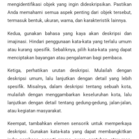
mengidentifikasi objek yang ingin dideskripsikan. Pastikan
Anda memahami semua aspek penting dari objek tersebut,
termasuk bentuk, ukuran, warna, dan karakteristik lainnya.
Kedua, gunakan bahasa yang kaya akan deskripsi dan
imajinasi. Hindari penggunaan kata-kata yang terlalu umum
atau kurang spesifik. Sebaliknya, pilih kata-kata yang dapat
menciptakan bayangan atau pengalaman bagi pembaca.
Ketiga, perhatikan urutan deskripsi. Mulailah dengan
deskripsi umum, lalu lanjutkan dengan detail yang lebih
spesifik. Misalnya, dalam deskripsi tentang sebuah kota,
mulailah dengan menggambarkan keseluruhan kota, lalu
lanjutkan dengan detail tentang gedung-gedung, jalan-jalan,
atau kegiatan masyarakat.
Keempat, tambahkan elemen sensorik untuk memperkaya
deskripsi. Gunakan kata-kata yang dapat membangkitkan