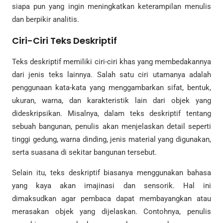
siapa pun yang ingin meningkatkan keterampilan menulis
dan berpikir analitis.
Ciri-Ciri Teks Deskriptif
Teks deskriptif memiliki ciri-ciri khas yang membedakannya
dari jenis teks lainnya. Salah satu ciri utamanya adalah
penggunaan kata-kata yang menggambarkan sifat, bentuk,
ukuran, warna, dan karakteristik lain dari objek yang
dideskripsikan. Misalnya, dalam teks deskriptif tentang
sebuah bangunan, penulis akan menjelaskan detail seperti
tinggi gedung, warna dinding, jenis material yang digunakan,
serta suasana di sekitar bangunan tersebut.
Selain itu, teks deskriptif biasanya menggunakan bahasa
yang kaya akan imajinasi dan sensorik. Hal ini
dimaksudkan agar pembaca dapat membayangkan atau
merasakan objek yang dijelaskan. Contohnya, penulis