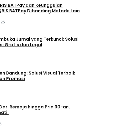
QRIS BATPay dan Keunggulan
RIS BATPay Dibanding Metode Lain
025
buka Jurnal yang Terkunci: Solusi
si Gratis dan Legal
en Bandung: Solusi Visual Terbaik
dan Promosi
 Dari Remaja hingga Pria 30-an,
ati!
5