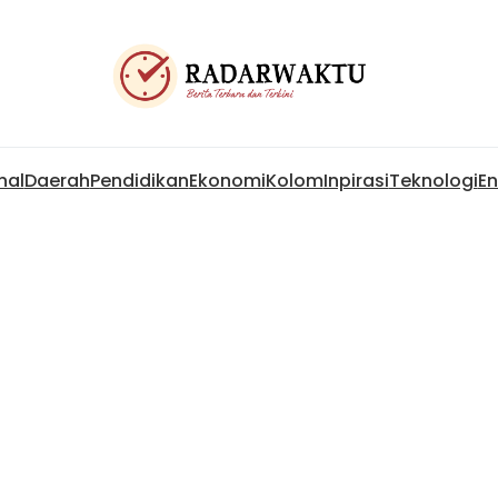
nal
Daerah
Pendidikan
Ekonomi
Kolom
Inpirasi
Teknologi
En