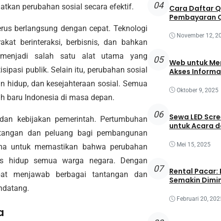
04
n perubahan sosial secara efektif.
Cara Daftar 
Pembayaran Q
erus berlangsung dengan cepat. Teknologi
November 12, 2
at berinteraksi, berbisnis, dan bahkan
l menjadi salah satu alat utama yang
05
Web untuk Mem
pasi publik. Selain itu, perubahan sosial
Akses Informa
an hidup, dan kesejahteraan sosial. Semua
Oktober 9, 2025
ah baru Indonesia di masa depan.
06
Sewa LED Scre
 dan kebijakan pemerintah. Pertumbuhan
untuk Acara 
antangan dan peluang bagi pembangunan
Mei 15, 2025
ama untuk memastikan bahwa perubahan
tas hidup semua warga negara. Dengan
07
Rental Pacar:
pat menjawab berbagai tantangan dan
Semakin Dimin
ndatang.
Februari 20, 202
a