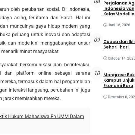
08
Perjalanan Agi
Indonesia yan
uh oleh perubahan sosial. Di Indonesia,
KelasModellin
daya asing, terutama dari Barat. Hal ini
Juni 16, 2026
al dan munculnya gaya hidup modern yang
mbuka peluang untuk inovasi dan adaptasi
09
Cuaca dan Ikl
musik, dan mode kini menggabungkan unsur
Sehari-hari
g menarik minat masyarakat.
Oktober 14, 202
yarakat berkomunikasi dan berinteraksi.
10
l dan platform online sebagai sarana
Mangrove Buk
Kampus Unjuk 
ku mereka, termasuk dalam hal pengambilan
Ekonomi Baru
an interaksi langsung, perubahan ini juga
Desember 8, 20
n jarak memisahkan mereka.
raktik Hukum Mahasiswa Fh UMM Dalam