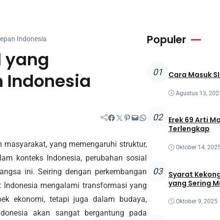
Populer
epan Indonesia
l yang
01
 Indonesia
Cara Masuk SI
Agustus 13, 202
02
Facebook
Twitter
Pinterest
Mail
WhatsApp
Erek 69 Arti M
Terlengkap
m masyarakat, yang memengaruhi struktur,
Oktober 14, 202
lam konteks Indonesia, perubahan sosial
03
ngsa ini. Seiring dengan perkembangan
Syarat Kekong
yang Sering M
at Indonesia mengalami transformasi yang
spek ekonomi, tetapi juga dalam budaya,
Oktober 9, 2025
Indonesia akan sangat bergantung pada