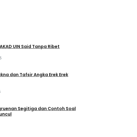
AKAD UIN Said Tanpa Ribet
5
akna dan Tafsir Angka Erek Erek
5
ruenan Segitiga dan Contoh Soal
uncul