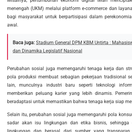
Misalnya, pertumbuhan ekonomi digital telah mencipta
menengah (UKM) melalui platform e-commerce dan layanan 
bagi masyarakat untuk berpartisipasi dalam perekonomia
awal.
Baca juga:
Stadium General DPM KBM Untirta : Mahasis
dan Dinamika Legislatif Nasional
Perubahan sosial juga memengaruhi tenaga kerja dan struk
pola produksi membuat sebagian pekerjaan tradisional sem
lain, munculnya industri baru seperti teknologi infor
memberikan peluang karier yang lebih dinamis. Pemeri
beradaptasi untuk memastikan bahwa tenaga kerja siap me
Selain itu, perubahan sosial juga memengaruhi pola konsu
sadar akan isu lingkungan dan etika bisnis, sehingg
lingkungan dan berasal dari sumber yang transparan