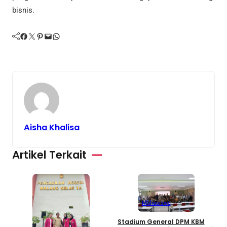
bisnis.
Facebook
Twitter
Pinterest
Mail
WhatsApp
Aisha Khalisa
Artikel Terkait
Mahasiswa
3
Stadium General DPM KBM