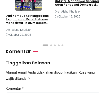
d
Untirta : Mahasiswa Sebagai
K
Agen Pengawal Demokrasi
Mahasiswa
dan Dinamika Legislatif
Nasional
O
Oleh Aisha Khalisa
•
Dari Kampus Ke Pengadilan:
Oktober 19, 2025
Pengalaman Praktik Hukum
Mahasiswa Fh UMM Dalam
Program Coe
Oleh Aisha Khalisa
•
Oktober 29, 2025
Komentar
Tinggalkan Balasan
Alamat email Anda tidak akan dipublikasikan.
Ruas yang
wajib ditandai
*
Komentar
*