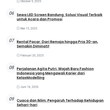
Oktober 9, 2025
06
Sewa LED Screen Bandung: Solusi Visual Terbaik
untuk Acara dan Promosi
Mei 15, 2025
07
Rental Pacar: Dari Remaja hingga Pria 30-an,
Semakin Diminati!
Februari 20, 2025
08
Perjalanan Agita Putri, Wajah Baru Fashion
Indonesia yang Mengawali Karier dari
KelasModelling
Juni 16, 2026
09
Cuaca dan Iklim: Pengaruh Terhadap Kehidupan
Sehari-hari