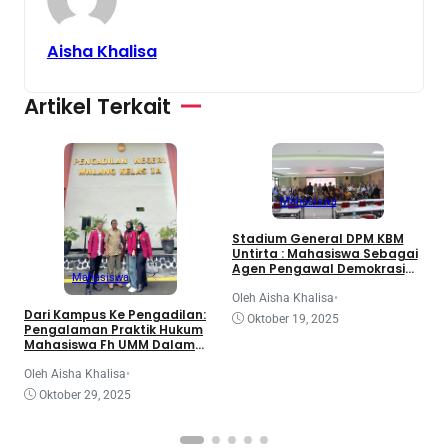
Aisha Khalisa
Artikel Terkait
Mahasiswa
3
Stadium General DPM KBM
d
Untirta : Mahasiswa Sebagai
K
Agen Pengawal Demokrasi
Mahasiswa
dan Dinamika Legislatif
Nasional
O
Oleh Aisha Khalisa
•
Dari Kampus Ke Pengadilan:
Oktober 19, 2025
Pengalaman Praktik Hukum
Mahasiswa Fh UMM Dalam
Program Coe
Oleh Aisha Khalisa
•
Oktober 29, 2025