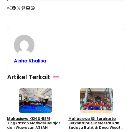
Facebook
Twitter
Pinterest
Mail
WhatsApp
Aisha Khalisa
Artikel Terkait
Pendidikan
Pendidikan
S
T
Mahasiswa KKN UNISRI
Mahasiswa ISI Surakarta
T
Tingkatkan Motivasi Belajar
Berkontribusi Melestarikan
dan Wawasan ASEAN
Budaya Batik di Desa Wisata
O
Girilayu