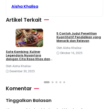
Aisha Khalisa
Artikel Terkait
Jurnal
Makalah
Tugas
5 Contoh Judul Penelitian
A
Kuantitatif Pendidikan yang
d
Menarik dan Relevan
P
Jurnal
M
Oleh Aisha Khalisa
•
O
Sate Kambing: Kuliner
Oktober 16, 2025
Legendaris Nusantara
dengan Cita Rasa Khas dan
Menggugah Selera
Oleh Aisha Khalisa
•
Desember 30, 2025
Komentar
Tinggalkan Balasan