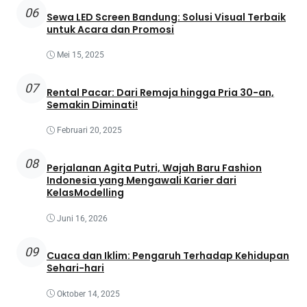
06
Sewa LED Screen Bandung: Solusi Visual Terbaik
untuk Acara dan Promosi
Mei 15, 2025
07
Rental Pacar: Dari Remaja hingga Pria 30-an,
Semakin Diminati!
Februari 20, 2025
08
Perjalanan Agita Putri, Wajah Baru Fashion
Indonesia yang Mengawali Karier dari
KelasModelling
Juni 16, 2026
09
Cuaca dan Iklim: Pengaruh Terhadap Kehidupan
Sehari-hari
Oktober 14, 2025