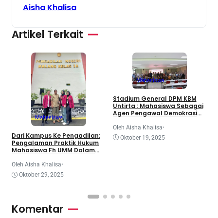
Aisha Khalisa
Artikel Terkait
Mahasiswa
3
Stadium General DPM KBM
d
Untirta : Mahasiswa Sebagai
K
Agen Pengawal Demokrasi
Mahasiswa
dan Dinamika Legislatif
Nasional
O
Oleh Aisha Khalisa
•
Dari Kampus Ke Pengadilan:
Oktober 19, 2025
Pengalaman Praktik Hukum
Mahasiswa Fh UMM Dalam
Program Coe
Oleh Aisha Khalisa
•
Oktober 29, 2025
Komentar