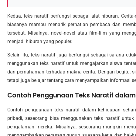
Kedua, teks naratif berfungsi sebagai alat hiburan. Cerita-
biasanya mampu menarik perhatian pembaca dan membua
tersebut. Misalnya, novel-novel atau film-film yang meng
menjadi hiburan yang populer.
Selain itu, teks naratif juga berfungsi sebagai sarana edu
menggunakan teks naratif untuk mengajarkan siswa tentang
dan pemahaman terhadap makna cerita. Dengan begitu, sisw
tetapi juga belajar tentang cara menyampaikan informasi sec
Contoh Penggunaan Teks Naratif dalam 
Contoh penggunaan teks naratif dalam kehidupan sehar
pribadi, seseorang bisa menggunakan teks naratif untuk
pengalaman mereka. Misalnya, seseorang mungkin menuli
menggambarkan perasaan gugup, suasana kerja, dan hal-hal