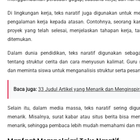
Di lingkungan kerja, teks naratif juga digunakan untuk 
pengalaman kerja kepada atasan. Contohnya, seorang ka
proyek yang telah selesai, menjelaskan tahapan kerja, t
ditemukan.
Dalam dunia pendidikan, teks naratif digunakan sebag
tentang struktur cerita dan cara menyusun kalimat. Guru
dan meminta siswa untuk menganalisis struktur serta pesa
Baca juga:
33 Judul Artikel yang Menarik dan Menginspir
Selain itu, dalam media massa, teks naratif sering di
menarik. Misalnya, surat kabar atau situs berita bisa me
menarik, sehingga pembaca lebih mudah memahami dan men