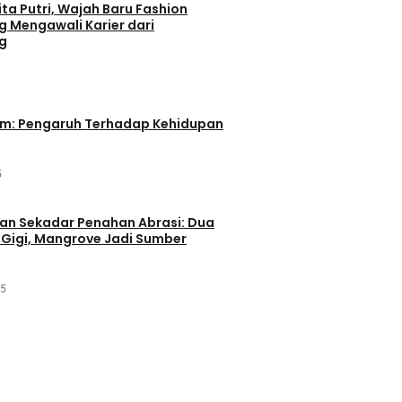
ta Putri, Wajah Baru Fashion
g Mengawali Karier dari
g
im: Pengaruh Terhadap Kehidupan
5
an Sekadar Penahan Abrasi: Dua
Gigi, Mangrove Jadi Sumber
25