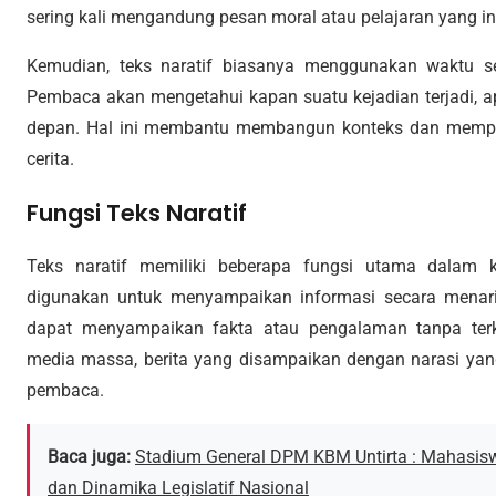
sering kali mengandung pesan moral atau pelajaran yang in
Kemudian, teks naratif biasanya menggunakan waktu s
Pembaca akan mengetahui kapan suatu kejadian terjadi, a
depan. Hal ini membantu membangun konteks dan mem
cerita.
Fungsi Teks Naratif
Teks naratif memiliki beberapa fungsi utama dalam ke
digunakan untuk menyampaikan informasi secara menari
dapat menyampaikan fakta atau pengalaman tanpa te
media massa, berita yang disampaikan dengan narasi yang
pembaca.
Baca juga:
Stadium General DPM KBM Untirta : Mahasis
dan Dinamika Legislatif Nasional