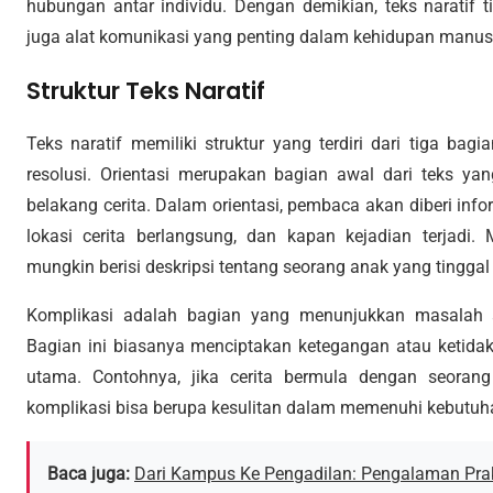
hubungan antar individu. Dengan demikian, teks naratif t
juga alat komunikasi yang penting dalam kehidupan manus
Struktur Teks Naratif
Teks naratif memiliki struktur yang terdiri dari tiga bagi
resolusi. Orientasi merupakan bagian awal dari teks ya
belakang cerita. Dalam orientasi, pembaca akan diberi inf
lokasi cerita berlangsung, dan kapan kejadian terjadi. 
mungkin berisi deskripsi tentang seorang anak yang tingga
Komplikasi adalah bagian yang menunjukkan masalah a
Bagian ini biasanya menciptakan ketegangan atau ketida
utama. Contohnya, jika cerita bermula dengan seoran
komplikasi bisa berupa kesulitan dalam memenuhi kebutuha
Baca juga:
Dari Kampus Ke Pengadilan: Pengalaman P