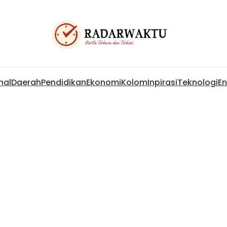
nal
Daerah
Pendidikan
Ekonomi
Kolom
Inpirasi
Teknologi
En