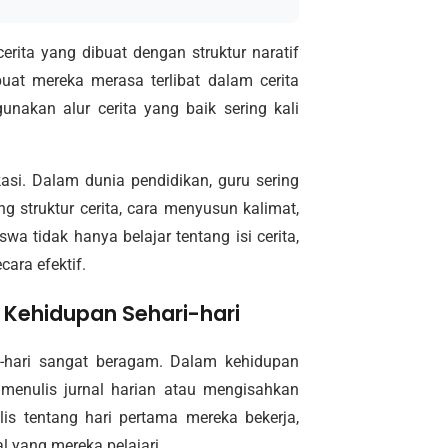
cerita yang dibuat dengan struktur naratif
t mereka merasa terlibat dalam cerita
gunakan alur cerita yang baik sering kali
kasi. Dalam dunia pendidikan, guru sering
 struktur cerita, cara menyusun kalimat,
a tidak hanya belajar tentang isi cerita,
ara efektif.
Kehidupan Sehari-hari
i-hari sangat beragam. Dalam kehidupan
 menulis jurnal harian atau mengisahkan
s tentang hari pertama mereka bekerja,
 yang mereka pelajari.