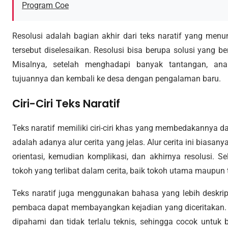
Program Coe
Resolusi adalah bagian akhir dari teks naratif yang men
tersebut diselesaikan. Resolusi bisa berupa solusi yang be
Misalnya, setelah menghadapi banyak tantangan, anak
tujuannya dan kembali ke desa dengan pengalaman baru.
Ciri-Ciri Teks Naratif
Teks naratif memiliki ciri-ciri khas yang membedakannya dar
adalah adanya alur cerita yang jelas. Alur cerita ini biasanya
orientasi, kemudian komplikasi, dan akhirnya resolusi. Sel
tokoh yang terlibat dalam cerita, baik tokoh utama maupun
Teks naratif juga menggunakan bahasa yang lebih deskrip
pembaca dapat membayangkan kejadian yang diceritakan
dipahami dan tidak terlalu teknis, sehingga cocok untuk be