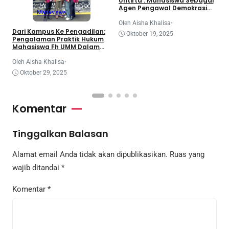
d
Untirta : Mahasiswa Sebagai
K
Agen Pengawal Demokrasi
Mahasiswa
dan Dinamika Legislatif
Nasional
O
Oleh Aisha Khalisa
•
Dari Kampus Ke Pengadilan:
Oktober 19, 2025
Pengalaman Praktik Hukum
Mahasiswa Fh UMM Dalam
Program Coe
Oleh Aisha Khalisa
•
Oktober 29, 2025
Komentar
Tinggalkan Balasan
Alamat email Anda tidak akan dipublikasikan.
Ruas yang
wajib ditandai
*
Komentar
*