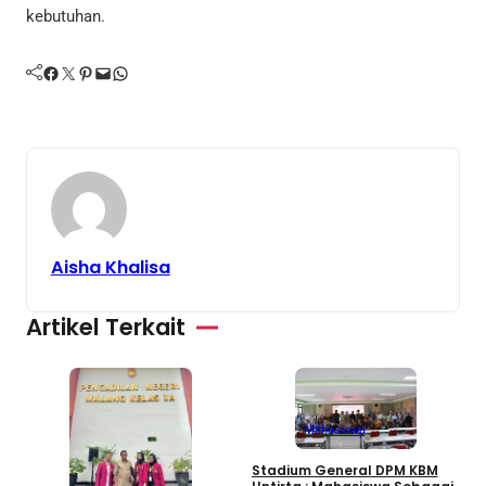
kebutuhan.
Facebook
Twitter
Pinterest
Mail
WhatsApp
Aisha Khalisa
Artikel Terkait
Mahasiswa
3
Stadium General DPM KBM