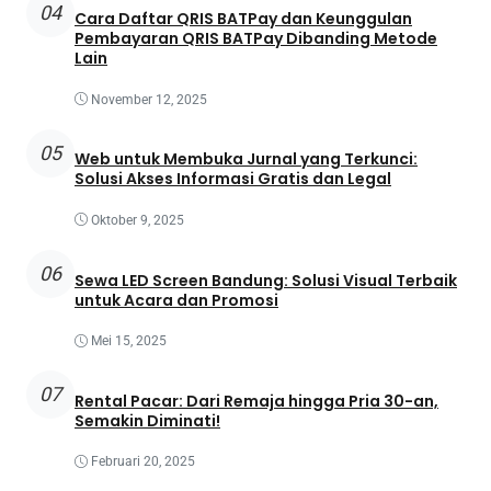
04
Cara Daftar QRIS BATPay dan Keunggulan
Pembayaran QRIS BATPay Dibanding Metode
Lain
November 12, 2025
05
Web untuk Membuka Jurnal yang Terkunci:
Solusi Akses Informasi Gratis dan Legal
Oktober 9, 2025
06
Sewa LED Screen Bandung: Solusi Visual Terbaik
untuk Acara dan Promosi
Mei 15, 2025
07
Rental Pacar: Dari Remaja hingga Pria 30-an,
Semakin Diminati!
Februari 20, 2025