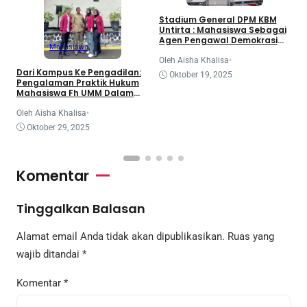
3
Stadium General DPM KBM
d
Untirta : Mahasiswa Sebagai
K
Agen Pengawal Demokrasi
Mahasiswa
dan Dinamika Legislatif
Nasional
O
Oleh Aisha Khalisa
•
Dari Kampus Ke Pengadilan:
Oktober 19, 2025
Pengalaman Praktik Hukum
Mahasiswa Fh UMM Dalam
Program Coe
Oleh Aisha Khalisa
•
Oktober 29, 2025
Komentar
Tinggalkan Balasan
Alamat email Anda tidak akan dipublikasikan.
Ruas yang
wajib ditandai
*
Komentar
*