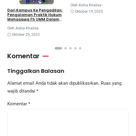
dan Dinamika Legislatif
Nasional
O
Oleh Aisha Khalisa
•
Dari Kampus Ke Pengadilan:
Oktober 19, 2025
Pengalaman Praktik Hukum
Mahasiswa Fh UMM Dalam
Program Coe
Oleh Aisha Khalisa
•
Oktober 29, 2025
Komentar
Tinggalkan Balasan
Alamat email Anda tidak akan dipublikasikan.
Ruas yang
wajib ditandai
*
Komentar
*