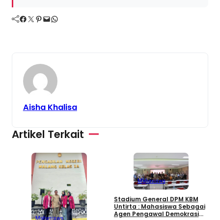
Facebook
Twitter
Pinterest
Mail
WhatsApp
Aisha Khalisa
Artikel Terkait
Mahasiswa
3
Stadium General DPM KBM
d
Untirta : Mahasiswa Sebagai
K
Agen Pengawal Demokrasi
Mahasiswa