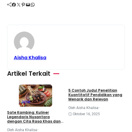
Facebook
Twitter
Pinterest
Mail
WhatsApp
Aisha Khalisa
Artikel Terkait
Jurnal
Makalah
Tugas
5 Contoh Judul Penelitian
A
Kuantitatif Pendidikan yang
d
Menarik dan Relevan
P
Jurnal
M
Oleh Aisha Khalisa
•
O
Sate Kambing: Kuliner
Oktober 16, 2025
Legendaris Nusantara
dengan Cita Rasa Khas dan
Menggugah Selera
Oleh Aisha Khalisa
•