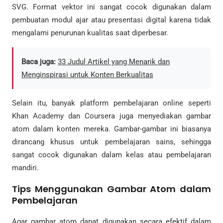
SVG. Format vektor ini sangat cocok digunakan dalam
pembuatan modul ajar atau presentasi digital karena tidak
mengalami penurunan kualitas saat diperbesar.
Baca juga:
33 Judul Artikel yang Menarik dan
Menginspirasi untuk Konten Berkualitas
Selain itu, banyak platform pembelajaran online seperti
Khan Academy dan Coursera juga menyediakan gambar
atom dalam konten mereka. Gambar-gambar ini biasanya
dirancang khusus untuk pembelajaran sains, sehingga
sangat cocok digunakan dalam kelas atau pembelajaran
mandiri.
Tips Menggunakan Gambar Atom dalam
Pembelajaran
Agar gambar atom dapat digunakan secara efektif dalam