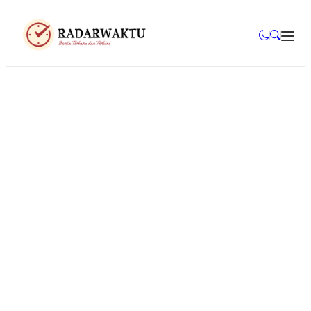
Mahasiswa