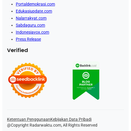
Portaldemokrasi.com
Edukasiupdate.com
Nalarrakyat.com
Sabdaguru.com
Indonesiavox.com
Press Release
Verified
Ketentuan Penggunaan
Kebijakan Data Pribadi
@Copyright Radarwaktu.com, All Rights Reserved