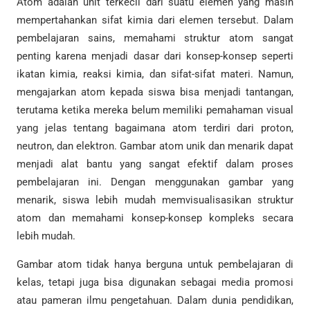
Atom adalah unit terkecil dari suatu elemen yang masih
mempertahankan sifat kimia dari elemen tersebut. Dalam
pembelajaran sains, memahami struktur atom sangat
penting karena menjadi dasar dari konsep-konsep seperti
ikatan kimia, reaksi kimia, dan sifat-sifat materi. Namun,
mengajarkan atom kepada siswa bisa menjadi tantangan,
terutama ketika mereka belum memiliki pemahaman visual
yang jelas tentang bagaimana atom terdiri dari proton,
neutron, dan elektron. Gambar atom unik dan menarik dapat
menjadi alat bantu yang sangat efektif dalam proses
pembelajaran ini. Dengan menggunakan gambar yang
menarik, siswa lebih mudah memvisualisasikan struktur
atom dan memahami konsep-konsep kompleks secara
lebih mudah.
Gambar atom tidak hanya berguna untuk pembelajaran di
kelas, tetapi juga bisa digunakan sebagai media promosi
atau pameran ilmu pengetahuan. Dalam dunia pendidikan,