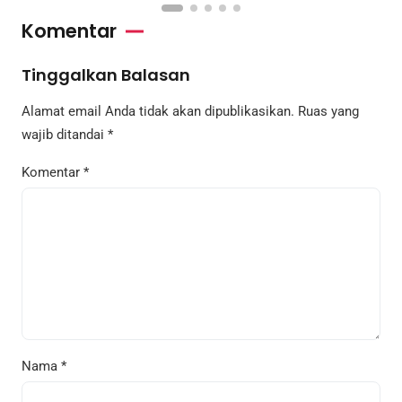
Komentar
Tinggalkan Balasan
Alamat email Anda tidak akan dipublikasikan.
Ruas yang
wajib ditandai
*
Komentar
*
Nama
*