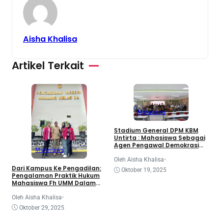
Aisha Khalisa
Artikel Terkait
Mahasiswa
3
Stadium General DPM KBM
d
Untirta : Mahasiswa Sebagai
K
Agen Pengawal Demokrasi
Mahasiswa
dan Dinamika Legislatif
Nasional
O
Oleh Aisha Khalisa
•
Dari Kampus Ke Pengadilan:
Oktober 19, 2025
Pengalaman Praktik Hukum
Mahasiswa Fh UMM Dalam
Program Coe
Oleh Aisha Khalisa
•
Oktober 29, 2025