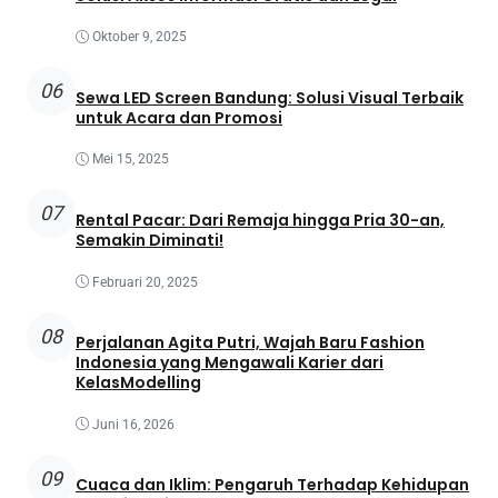
Oktober 9, 2025
06
Sewa LED Screen Bandung: Solusi Visual Terbaik
untuk Acara dan Promosi
Mei 15, 2025
07
Rental Pacar: Dari Remaja hingga Pria 30-an,
Semakin Diminati!
Februari 20, 2025
08
Perjalanan Agita Putri, Wajah Baru Fashion
Indonesia yang Mengawali Karier dari
KelasModelling
Juni 16, 2026
09
Cuaca dan Iklim: Pengaruh Terhadap Kehidupan