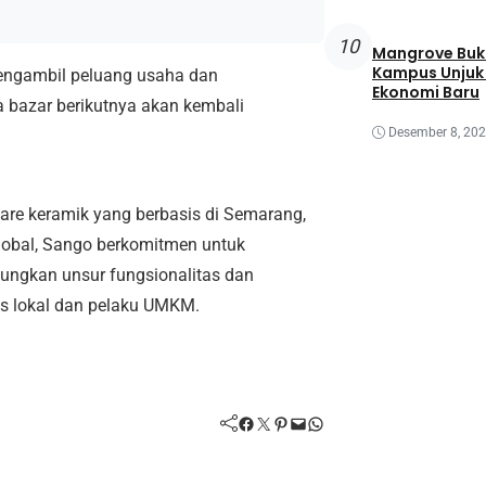
10
Mangrove Buk
Kampus Unjuk 
 mengambil peluang usaha dan
Ekonomi Baru
 bazar berikutnya akan kembali
Desember 8, 20
are keramik yang berbasis di Semarang,
lobal, Sango berkomitmen untuk
ungkan unsur fungsionalitas dan
is lokal dan pelaku UMKM.
Facebook
Twitter
Pinterest
Mail
WhatsApp