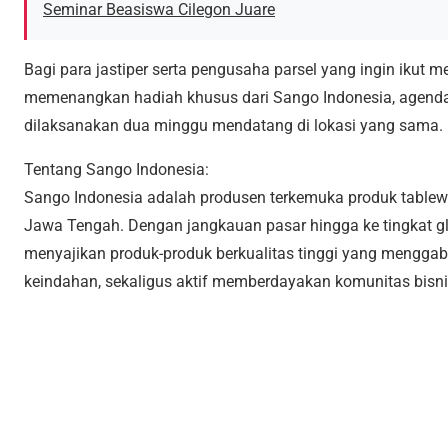
Seminar Beasiswa Cilegon Juare
Bagi para jastiper serta pengusaha parsel yang ingin ikut
memenangkan hadiah khusus dari Sango Indonesia, agenda
dilaksanakan dua minggu mendatang di lokasi yang sama.
Tentang Sango Indonesia:
Sango Indonesia adalah produsen terkemuka produk tablew
Jawa Tengah. Dengan jangkauan pasar hingga ke tingkat g
menyajikan produk-produk berkualitas tinggi yang menggab
keindahan, sekaligus aktif memberdayakan komunitas bisn