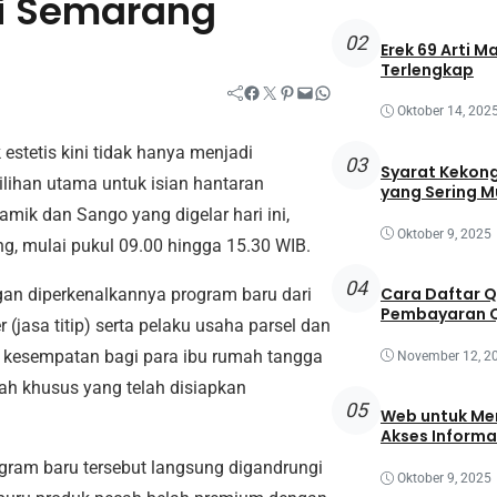
di Semarang
02
Erek 69 Arti M
Terlengkap
Facebook
Twitter
Pinterest
Mail
WhatsApp
Oktober 14, 202
estetis kini tidak hanya menjadi
03
Syarat Kekong
lihan utama untuk isian hantaran
yang Sering M
amik dan Sango yang digelar hari ini,
Oktober 9, 2025
g, mulai pukul 09.00 hingga 15.30 WIB.
04
Cara Daftar 
ngan diperkenalkannya program baru dari
Pembayaran Q
(jasa titip) serta pelaku usaha parsel dan
n kesempatan bagi para ibu rumah tangga
November 12, 2
ah khusus yang telah disiapkan
05
Web untuk Mem
Akses Informa
rogram baru tersebut langsung digandrungi
Oktober 9, 2025