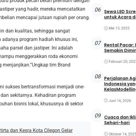
erburu produk pecah belah premium dengan
jastiper yang hadir, mereka mencatatkan
06
Sewa LED Scre
untuk Acara 
mbelian mencapai jutaan rupiah per orang.
Mei 15, 2025
ain dan kualitas, sehingga sangat
n adanya program hadiah khusus ini,
07
Rental Pacar:
ha parsel dan jastiper. Ini adalah
Semakin Dimin
ng mampu menggerakkan roda ekonomi
Februari 20, 202
 menjanjikan.”Ungkap tim Brand
08
Perjalanan Agi
Indonesia yan
ini sukses bertransformasi menjadi one-
KelasModellin
g dan sekitarnya. Kehadiran program
Juni 16, 2026
uhan bisnis lokal, khususnya di sektor
09
Cuaca dan Ikl
Sehari-hari
irta dan Kesra Kota Cilegon Gelar
Oktober 14, 202