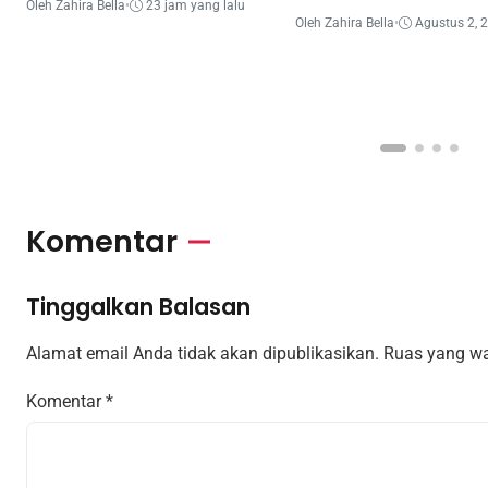
Juare
Oleh Zahira Bella
•
23 jam yang lalu
Oleh Zahira Bella
•
Agustus 2, 
Komentar
Tinggalkan Balasan
Alamat email Anda tidak akan dipublikasikan.
Ruas yang wa
Komentar
*