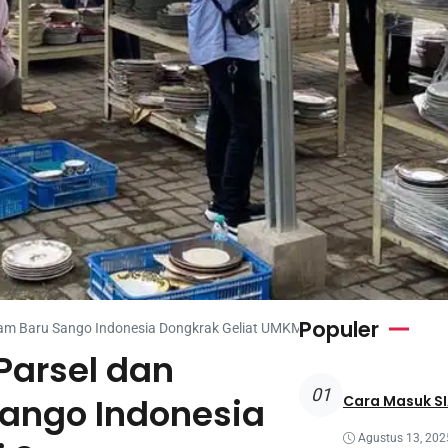
Populer
ram Baru Sango Indonesia Dongkrak Geliat UMKM di Semarang
Parsel dan
01
Sango Indonesia
Cara Masuk SI
Agustus 13, 202