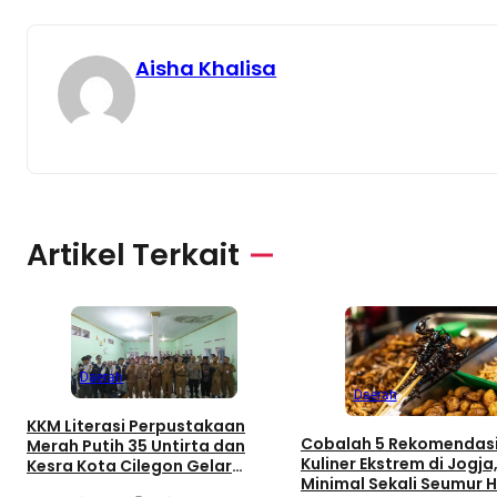
Aisha Khalisa
Artikel Terkait
Daerah
Daerah
KKM Literasi Perpustakaan
Cobalah 5 Rekomendas
Merah Putih 35 Untirta dan
Kuliner Ekstrem di Jogja
Kesra Kota Cilegon Gelar
Minimal Sekali Seumur 
Seminar Beasiswa Cilegon