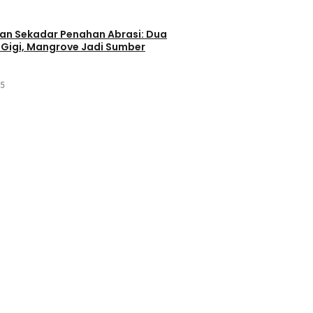
an Sekadar Penahan Abrasi: Dua
Gigi, Mangrove Jadi Sumber
25