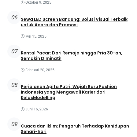
Oktober 9, 2025
06
Sewa LED Screen Bandung: Solusi Visual Terbaik
untuk Acara dan Promosi
Mei 15, 2025
07
Rental Pacar: Dari Remaja hingga Pria 30-an,
Semakin Diminati!
Februari 20, 2025
08
Perjalanan Agita Putri, Wajah Baru Fashion
Indonesia yang Mengawali Karier dari
KelasModelling
Juni 16, 2026
09
Cuaca dan Iklim: Pengaruh Terhadap Kehidupan
Sehari-hari