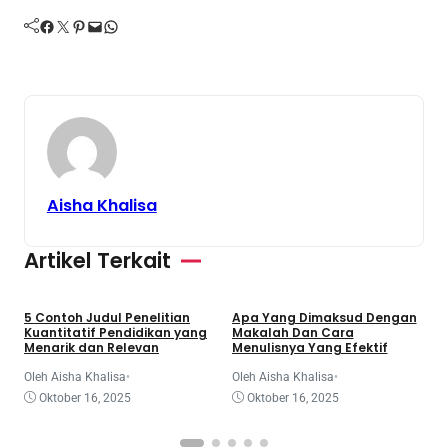
Facebook
Twitter
Pinterest
Mail
WhatsApp
Aisha Khalisa
Artikel Terkait
Jurnal
Makalah
Tugas
Makalah
5 Contoh Judul Penelitian
Apa Yang Dimaksud Dengan
A
Kuantitatif Pendidikan yang
Makalah Dan Cara
D
Menarik dan Relevan
Menulisnya Yang Efektif
E
Oleh Aisha Khalisa
•
Oleh Aisha Khalisa
•
O
Oktober 16, 2025
Oktober 16, 2025