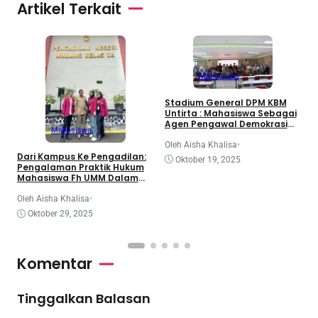
Artikel Terkait
Mahasiswa
1
Stadium General DPM KBM
P
Untirta : Mahasiswa Sebagai
u
Agen Pengawal Demokrasi
Mahasiswa
dan Dinamika Legislatif
Nasional
O
Oleh Aisha Khalisa
•
Dari Kampus Ke Pengadilan:
Oktober 19, 2025
Pengalaman Praktik Hukum
Mahasiswa Fh UMM Dalam
Program Coe
Oleh Aisha Khalisa
•
Oktober 29, 2025
Komentar
Tinggalkan Balasan