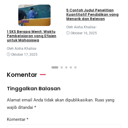
5 Contoh Judul Penelitian
A
Kuantitatif Pendidikan yang
P
Menarik dan Relevan
Tugas
O
Oleh Aisha Khalisa
•
1 SKS Berapa Menit: Waktu
Oktober 16, 2025
Pembelajaran yang Efisien
untuk Mahasiswa
Oleh Aisha Khalisa
•
Oktober 17, 2025
Komentar
Tinggalkan Balasan
Alamat email Anda tidak akan dipublikasikan.
Ruas yang
wajib ditandai
*
Komentar
*