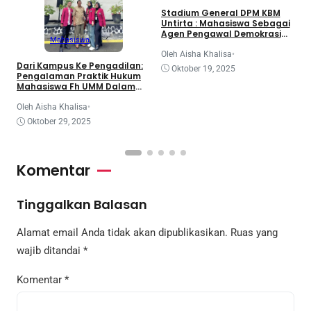
1
Stadium General DPM KBM
P
Untirta : Mahasiswa Sebagai
u
Agen Pengawal Demokrasi
Mahasiswa
dan Dinamika Legislatif
Nasional
O
Oleh Aisha Khalisa
•
Dari Kampus Ke Pengadilan:
Oktober 19, 2025
Pengalaman Praktik Hukum
Mahasiswa Fh UMM Dalam
Program Coe
Oleh Aisha Khalisa
•
Oktober 29, 2025
Komentar
Tinggalkan Balasan
Alamat email Anda tidak akan dipublikasikan.
Ruas yang
wajib ditandai
*
Komentar
*