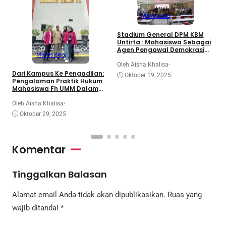
Mahasiswa
3
Stadium General DPM KBM
d
Untirta : Mahasiswa Sebagai
K
Agen Pengawal Demokrasi
Mahasiswa
dan Dinamika Legislatif
Nasional
O
Oleh Aisha Khalisa
•
Dari Kampus Ke Pengadilan:
Oktober 19, 2025
Pengalaman Praktik Hukum
Mahasiswa Fh UMM Dalam
Program Coe
Oleh Aisha Khalisa
•
Oktober 29, 2025
Komentar
Tinggalkan Balasan
Alamat email Anda tidak akan dipublikasikan.
Ruas yang
wajib ditandai
*