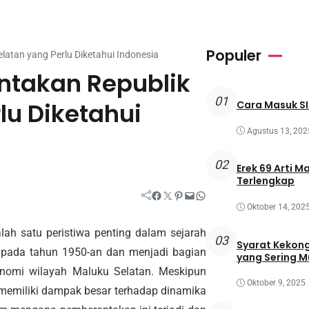
Populer
atan yang Perlu Diketahui Indonesia
ntakan Republik
01
lu Diketahui
Cara Masuk SI
Agustus 13, 202
02
Erek 69 Arti M
Terlengkap
Facebook
Twitter
Pinterest
Mail
WhatsApp
Oktober 14, 202
ah satu peristiwa penting dalam sejarah
03
Syarat Kekong
adi pada tahun 1950-an dan menjadi bagian
yang Sering M
nomi wilayah Maluku Selatan. Meskipun
Oktober 9, 2025
i memiliki dampak besar terhadap dinamika