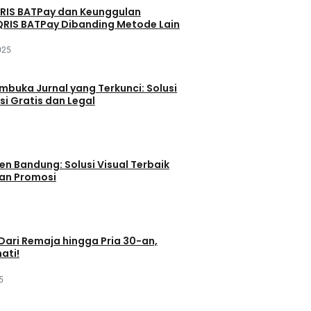
QRIS BATPay dan Keunggulan
RIS BATPay Dibanding Metode Lain
025
buka Jurnal yang Terkunci: Solusi
si Gratis dan Legal
en Bandung: Solusi Visual Terbaik
dan Promosi
 Dari Remaja hingga Pria 30-an,
ati!
5