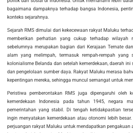
politik dan sosial di Indonesia. Untuk memahami lebih da
bagaimana dampaknya terhadap bangsa Indonesia, pentin
konteks sejarahnya.
Sejarah RMS dimulai dari kekecewaan rakyat Maluku terha
memberikan perhatian yang cukup terhadap wilayah 
sebelumnya merupakan bagian dari Kerajaan Ternate dan
alam yang melimpah, termasuk rempah-rempah yang 
kolonialisme Belanda dan setelah kemerdekaan, daerah ini
dan pengelolaan sumber daya. Rakyat Maluku merasa bah
kepentingan mereka, sehingga muncul semangat untuk me
Peristiwa pemberontakan RMS juga dipengaruhi oleh kon
kemerdekaan Indonesia pada tahun 1945, negara ma
pemerintahan yang stabil. Di tengah ketidakpastian te
ingin menyatakan kemerdekaan atau otonomi lebih besar.
perjuangan rakyat Maluku untuk mendapatkan pengakuan at