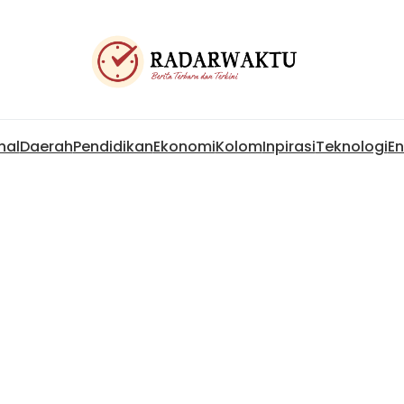
nal
Daerah
Pendidikan
Ekonomi
Kolom
Inpirasi
Teknologi
En