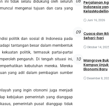
08
 ini tidak selalu didukung oleh seluruh
Perjalanan Agi
Indonesia yan
muncul mengenai tujuan dan cara yang
KelasModellin
Juni 16, 2026
09
Cuaca dan Ikl
Sehari-hari
isi politik dan sosial di Indonesia pada
hadapi tantangan besar dalam membentuk
Oktober 14, 202
ekuatan politik, termasuk partai-partai
10
mperoleh pengaruh. Di tengah situasi ini,
Mangrove Buk
Kampus Unjuk 
emperhatikan kebutuhan mereka. Mereka
Ekonomi Baru
kuan yang adil dalam pembagian sumber
Desember 8, 20
-wilayah yang ingin otonomi juga menjadi
adap kebijakan pemerintah yang dianggap
 kasus, pemerintah pusat dianggap tidak