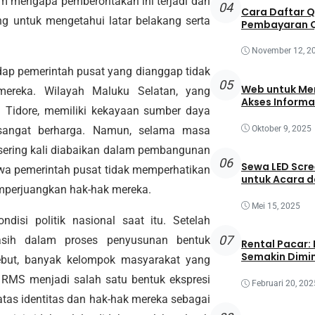
lam mengapa pemberontakan ini terjadi dan
04
Cara Daftar 
g untuk mengetahui latar belakang serta
Pembayaran Q
November 12, 2
dap pemerintah pusat yang dianggap tidak
05
Web untuk Mem
mereka. Wilayah Maluku Selatan, yang
Akses Informa
 Tidore, memiliki kekayaan sumber daya
sangat berharga. Namun, selama masa
Oktober 9, 2025
 sering kali diabaikan dalam pembangunan
06
Sewa LED Scre
wa pemerintah pusat tidak memperhatikan
untuk Acara 
mperjuangkan hak-hak mereka.
Mei 15, 2025
disi politik nasional saat itu. Setelah
07
sih dalam proses penyusunan bentuk
Rental Pacar:
Semakin Dimin
rsebut, banyak kelompok masyarakat yang
 RMS menjadi salah satu bentuk ekspresi
Februari 20, 202
as identitas dan hak-hak mereka sebagai