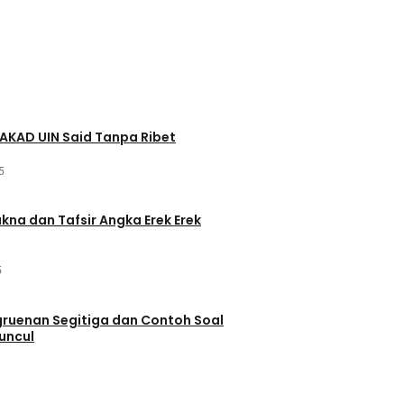
AKAD UIN Said Tanpa Ribet
5
akna dan Tafsir Angka Erek Erek
5
ruenan Segitiga dan Contoh Soal
uncul