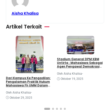
Aisha Khalisa
Artikel Terkait
Mahasiswa
3
Stadium General DPM KBM
d
Untirta : Mahasiswa Sebagai
K
Agen Pengawal Demokrasi
Mahasiswa
dan Dinamika Legislatif
Nasional
O
Oleh Aisha Khalisa
•
Dari Kampus Ke Pengadilan:
Oktober 19, 2025
Pengalaman Praktik Hukum
Mahasiswa Fh UMM Dalam
Program Coe
Oleh Aisha Khalisa
•
Oktober 29, 2025