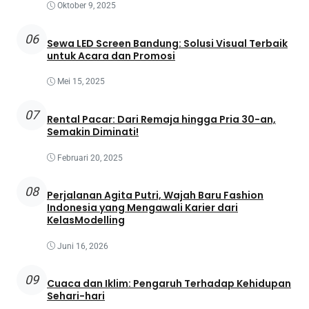
Oktober 9, 2025
06
Sewa LED Screen Bandung: Solusi Visual Terbaik
untuk Acara dan Promosi
Mei 15, 2025
07
Rental Pacar: Dari Remaja hingga Pria 30-an,
Semakin Diminati!
Februari 20, 2025
08
Perjalanan Agita Putri, Wajah Baru Fashion
Indonesia yang Mengawali Karier dari
KelasModelling
Juni 16, 2026
09
Cuaca dan Iklim: Pengaruh Terhadap Kehidupan
Sehari-hari