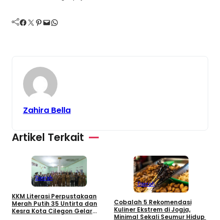
Facebook
Twitter
Pinterest
Mail
WhatsApp
Zahira Bella
Artikel Terkait
Daerah
Daerah
KKM Literasi Perpustakaan
Cobalah 5 Rekomendasi
Merah Putih 35 Untirta dan
L
Kuliner Ekstrem di Jogja,
Kesra Kota Cilegon Gelar
C
Minimal Sekali Seumur Hidup
Seminar Beasiswa Cilegon