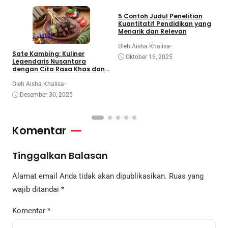
5 Contoh Judul Penelitian
A
Kuantitatif Pendidikan yang
d
Menarik dan Relevan
P
Jurnal
M
Oleh Aisha Khalisa
•
O
Sate Kambing: Kuliner
Oktober 16, 2025
Legendaris Nusantara
dengan Cita Rasa Khas dan
Menggugah Selera
Oleh Aisha Khalisa
•
Desember 30, 2025
Komentar
Tinggalkan Balasan
Alamat email Anda tidak akan dipublikasikan.
Ruas yang
wajib ditandai
*
Komentar
*