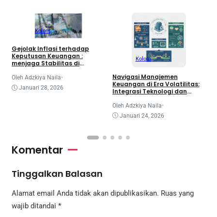
Kolom
Gejolak Inflasi terhadap
Keputusan Keuangan :
Kolom
G
menjaga Stabilitas di
P
Tengah Ketidakpastian
Navigasi Manajemen
H
pada UMKM
Oleh Adzkiya Naila
•
Keuangan di Era Volatilitas:
Januari 28, 2026
Integrasi Teknologi dan
O
Paradigma ESG
Oleh Adzkiya Naila
•
Januari 24, 2026
Komentar
Tinggalkan Balasan
Alamat email Anda tidak akan dipublikasikan.
Ruas yang
wajib ditandai
*