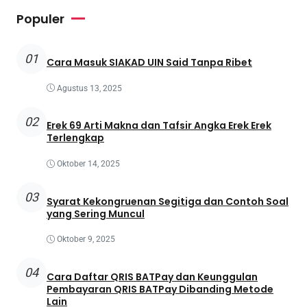
Populer
01
Cara Masuk SIAKAD UIN Said Tanpa Ribet
Agustus 13, 2025
02
Erek 69 Arti Makna dan Tafsir Angka Erek Erek
Terlengkap
Oktober 14, 2025
03
Syarat Kekongruenan Segitiga dan Contoh Soal
yang Sering Muncul
Oktober 9, 2025
04
Cara Daftar QRIS BATPay dan Keunggulan
Pembayaran QRIS BATPay Dibanding Metode
Lain