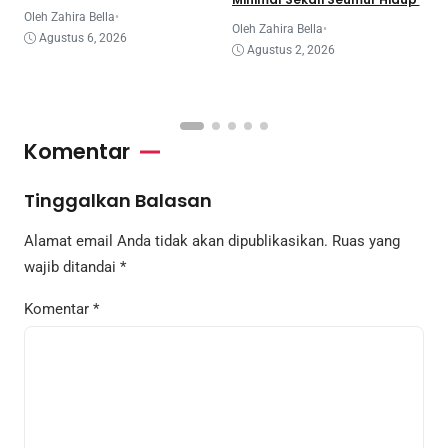
Seminar Beasiswa Cilegon
Juare
Oleh Zahira Bella
•
O
Oleh Zahira Bella
•
Agustus 6, 2026
Agustus 2, 2026
Komentar
Tinggalkan Balasan
Alamat email Anda tidak akan dipublikasikan.
Ruas yang
wajib ditandai
*
Komentar
*