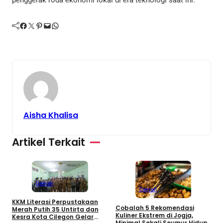
Facebook
Twitter
Pinterest
Mail
WhatsApp
Aisha Khalisa
Artikel Terkait
Daerah
Daerah
KKM Literasi Perpustakaan
Cobalah 5 Rekomendasi
Merah Putih 35 Untirta dan
L
Kuliner Ekstrem di Jogja,
Kesra Kota Cilegon Gelar
C
Minimal Sekali Seumur Hidup