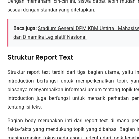
Dengan memahami ciri-ciri ini, siswa dapat lebih mudah
sesuai dengan standar yang ditetapkan.
Baca juga:
Stadium General DPM KBM Untirta : Mahasis
dan Dinamika Legislatif Nasional
Struktur Report Text
Struktur report text terdiri dari tiga bagian utama, yaitu 
introduction berfungsi untuk memperkenalkan topik yan
biasanya menyampaikan informasi umum tentang topik terseb
Introduction juga berfungsi untuk menarik perhatian
tentang isi teks.
Bagian body merupakan inti dari report text, di mana pe
fakta-fakta yang mendukung topik yang dibahas. Bagian ini
masing-masing fokus pada aspek tertentu dari topik terseb