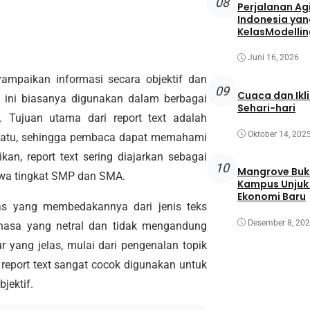
08
Perjalanan Agi
Indonesia yan
KelasModellin
Juni 16, 2026
yampaikan informasi secara objektif dan
09
Cuaca dan Ikl
s ini biasanya digunakan dalam berbagai
Sehari-hari
si. Tujuan utama dari report text adalah
Oktober 14, 202
suatu, sehingga pembaca dapat memahami
an, report text sering diajarkan sebagai
10
Mangrove Buk
iswa tingkat SMP dan SMA.
Kampus Unjuk 
Ekonomi Baru
 khas yang membedakannya dari jenis teks
Desember 8, 20
ahasa yang netral dan tidak mengandung
ur yang jelas, mulai dari pengenalan topik
 report text sangat cocok digunakan untuk
jektif.