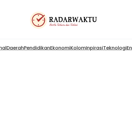
nal
Daerah
Pendidikan
Ekonomi
Kolom
Inpirasi
Teknologi
En