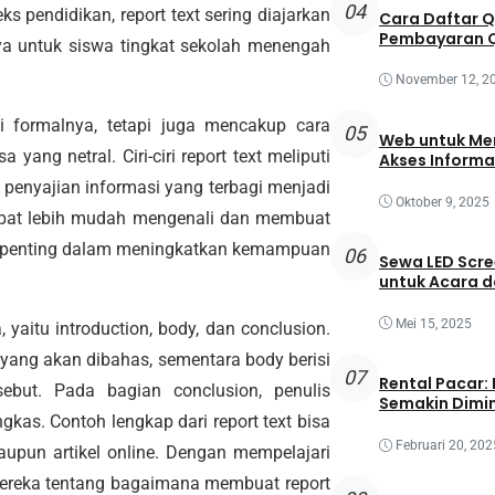
04
pendidikan, report text sering diajarkan
Cara Daftar 
Pembayaran Q
ya untuk siswa tingkat sekolah menengah
November 12, 2
si formalnya, tetapi juga mencakup cara
05
Web untuk Mem
ng netral. Ciri-ciri report text meliputi
Akses Informa
a penyajian informasi yang terbagi menjadi
Oktober 9, 2025
apat lebih mudah mengenali dan membuat
peran penting dalam meningkatkan kemampuan
06
Sewa LED Scre
untuk Acara 
Mei 15, 2025
, yaitu introduction, body, dan conclusion.
 yang akan dibahas, sementara body berisi
07
Rental Pacar:
ebut. Pada bagian conclusion, penulis
Semakin Dimin
kas. Contoh lengkap dari report text bisa
Februari 20, 202
upun artikel online. Dengan mempelajari
ereka tentang bagaimana membuat report