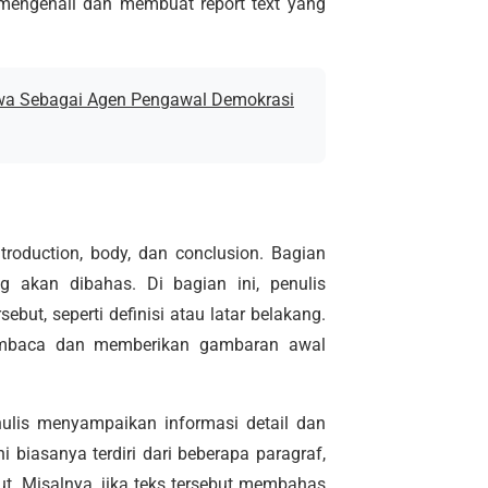
 mengenali dan membuat report text yang
wa Sebagai Agen Pengawal Demokrasi
introduction, body, dan conclusion. Bagian
g akan dibahas. Di bagian ini, penulis
ut, seperti definisi atau latar belakang.
 pembaca dan memberikan gambaran awal
nulis menyampaikan informasi detail dan
 biasanya terdiri dari beberapa paragraf,
ut. Misalnya, jika teks tersebut membahas