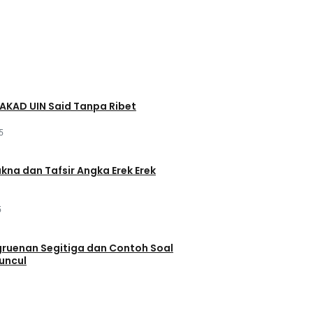
AKAD UIN Said Tanpa Ribet
5
akna dan Tafsir Angka Erek Erek
5
ruenan Segitiga dan Contoh Soal
uncul