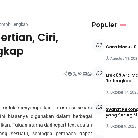
Populer
 Contoh Lengkap
rtian, Ciri,
01
ngkap
Cara Masuk SI
Agustus 13, 202
02
Facebook
Twitter
Pinterest
Mail
WhatsApp
Erek 69 Arti M
Terlengkap
Oktober 14, 202
03
an untuk menyampaikan informasi secara
Syarat Kekong
yang Sering M
 ini biasanya digunakan dalam berbagai
kan. Tujuan utama dari report text adalah
Oktober 9, 2025
tang sesuatu, sehingga pembaca dapat