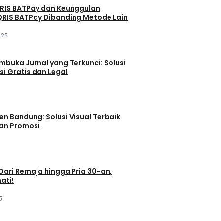
QRIS BATPay dan Keunggulan
RIS BATPay Dibanding Metode Lain
025
buka Jurnal yang Terkunci: Solusi
si Gratis dan Legal
en Bandung: Solusi Visual Terbaik
dan Promosi
 Dari Remaja hingga Pria 30-an,
ati!
5