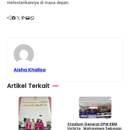
melestarikannya di masa depan.
Facebook
Twitter
Pinterest
Mail
WhatsApp
Aisha Khalisa
Artikel Terkait
Mahasiswa
3
Stadium General DPM KBM
d
Untirta : Mahasiswa Sebagai