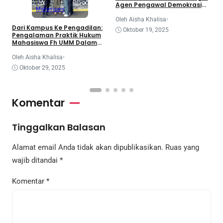
K
Agen Pengawal Demokrasi
Mahasiswa
dan Dinamika Legislatif
Nasional
O
Oleh Aisha Khalisa
•
Dari Kampus Ke Pengadilan:
Oktober 19, 2025
Pengalaman Praktik Hukum
Mahasiswa Fh UMM Dalam
Program Coe
Oleh Aisha Khalisa
•
Oktober 29, 2025
Komentar
Tinggalkan Balasan
Alamat email Anda tidak akan dipublikasikan.
Ruas yang
wajib ditandai
*
Komentar
*