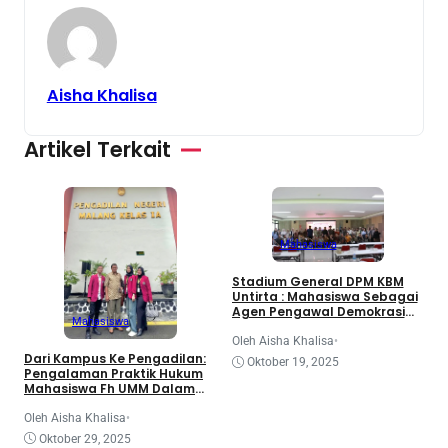
Aisha Khalisa
Artikel Terkait
Mahasiswa
3
Stadium General DPM KBM
d
Untirta : Mahasiswa Sebagai
K
Agen Pengawal Demokrasi
Mahasiswa
dan Dinamika Legislatif
Nasional
O
Oleh Aisha Khalisa
•
Dari Kampus Ke Pengadilan:
Oktober 19, 2025
Pengalaman Praktik Hukum
Mahasiswa Fh UMM Dalam
Program Coe
Oleh Aisha Khalisa
•
Oktober 29, 2025