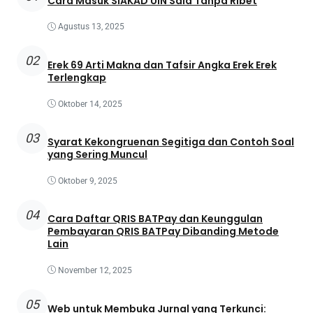
Cara Masuk SIAKAD UIN Said Tanpa Ribet
Agustus 13, 2025
02
Erek 69 Arti Makna dan Tafsir Angka Erek Erek
Terlengkap
Oktober 14, 2025
03
Syarat Kekongruenan Segitiga dan Contoh Soal
yang Sering Muncul
Oktober 9, 2025
04
Cara Daftar QRIS BATPay dan Keunggulan
Pembayaran QRIS BATPay Dibanding Metode
Lain
November 12, 2025
05
Web untuk Membuka Jurnal yang Terkunci: