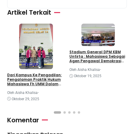
Artikel Terkait
Mahasiswa
3
Stadium General DPM KBM
d
Untirta : Mahasiswa Sebagai
K
Agen Pengawal Demokrasi
Mahasiswa
dan Dinamika Legislatif
Nasional
O
Oleh Aisha Khalisa
•
Dari Kampus Ke Pengadilan:
Oktober 19, 2025
Pengalaman Praktik Hukum
Mahasiswa Fh UMM Dalam
Program Coe
Oleh Aisha Khalisa
•
Oktober 29, 2025
Komentar