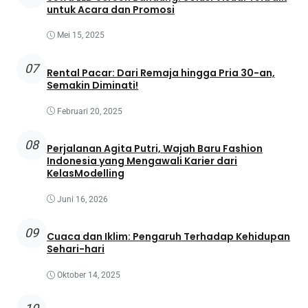
untuk Acara dan Promosi
Mei 15, 2025
07
Rental Pacar: Dari Remaja hingga Pria 30-an,
Semakin Diminati!
Februari 20, 2025
08
Perjalanan Agita Putri, Wajah Baru Fashion
Indonesia yang Mengawali Karier dari
KelasModelling
Juni 16, 2026
09
Cuaca dan Iklim: Pengaruh Terhadap Kehidupan
Sehari-hari
Oktober 14, 2025