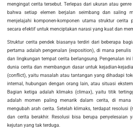
mengingat cerita tersebut. Terlepas dari ukuran atau genre
bahwa setiap elemen berjalan seimbang dan saling me
menjelajahi komponen-komponen utama struktur cerita
secara efektif untuk menciptakan narasi yang kuat dan mem
Struktur cerita pendek biasanya terdiri dari beberapa bag
pertama adalah pengenalan (exposition), di mana penulis
dan lingkungan tempat cerita berlangsung. Pengenalan i
dunia cerita dan membangun dasar untuk kejadian-kejadian
(conflict), yaitu masalah atau tantangan yang dihadapi to
internal, hubungan dengan orang lain, atau situasi ekste
Bagian ketiga adalah klimaks (climax), yaitu titik tertin
adalah momen paling menarik dalam cerita, di mana
mengubah arah cerita. Setelah klimaks, terdapat resolusi (
dan cerita berakhir. Resolusi bisa berupa penyelesaian
kejutan yang tak terduga.