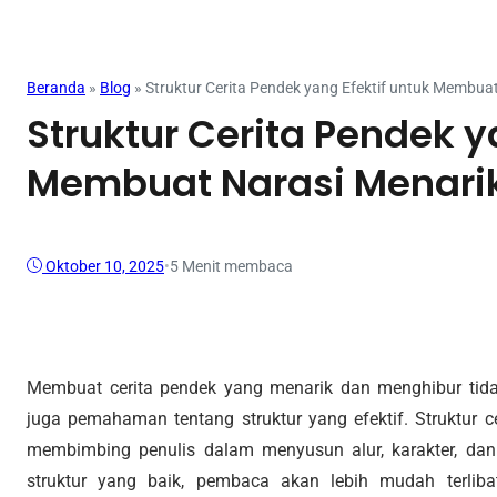
Mahasiswa
Beranda
»
Blog
»
Struktur Cerita Pendek yang Efektif untuk Membua
Struktur Cerita Pendek y
Membuat Narasi Menari
Oktober 10, 2025
•
5 Menit membaca
Membuat cerita pendek yang menarik dan menghibur tida
juga pemahaman tentang struktur yang efektif. Struktur 
membimbing penulis dalam menyusun alur, karakter, da
struktur yang baik, pembaca akan lebih mudah terlib