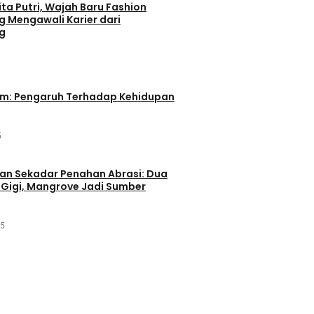
ta Putri, Wajah Baru Fashion
g Mengawali Karier dari
g
im: Pengaruh Terhadap Kehidupan
5
an Sekadar Penahan Abrasi: Dua
Gigi, Mangrove Jadi Sumber
25