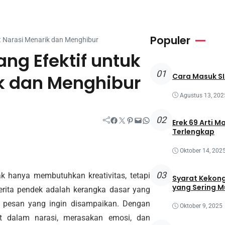
Populer
t Narasi Menarik dan Menghibur
ang Efektif untuk
01
k dan Menghibur
Cara Masuk SI
Agustus 13, 202
02
Facebook
Twitter
Pinterest
Mail
WhatsApp
Erek 69 Arti M
Terlengkap
Oktober 14, 202
03
k hanya membutuhkan kreativitas, tetapi
Syarat Kekong
yang Sering M
cerita pendek adalah kerangka dasar yang
n pesan yang ingin disampaikan. Dengan
Oktober 9, 2025
at dalam narasi, merasakan emosi, dan