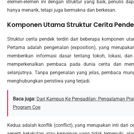
elemen-elemen ini dengan struktur yang baik, penulis da
hanya menarik, tetapi juga bermakna dan berkesan.
Komponen Utama Struktur Cerita Pend
Struktur cerita pendek terdiri dari beberapa komponen ut
Pertama adalah pengenalan (exposition), yang merupakan b
memberikan informasi dasar tentang tokoh, lokasi, dan 
memperkenalkan pembaca pada dunia cerita dan memb
selanjutnya. Tanpa pengenalan yang jelas, pembaca mung
menghubungkan peristiwa yang terjadi.
Baca juga:
Dari Kampus Ke Pengadilan: Pengalaman P
Program Coe
Kedua adalah konflik (conflict), yang merupakan inti dari ce
seperti ketakutan atau keinginan yang tidak terpenuhi, ata