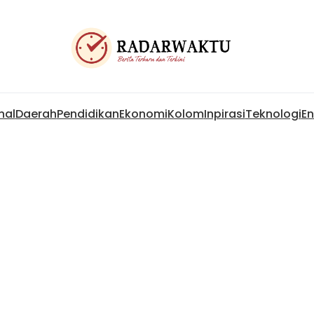
nal
Daerah
Pendidikan
Ekonomi
Kolom
Inpirasi
Teknologi
En