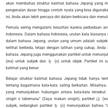
akan membahas struktur kalimat bahasa Jepang yang mu
pengenalan dasar hingga contoh nyata yang bisa digunaka
ini, Anda akan lebih percaya diri dalam berbicara dan men
Pemula sering mengalami kesulitan karena perbedaan an
Indonesia. Dalam bahasa Indonesia, urutan kata biasanya s
dalam bahasa Jepang, urutan yang umum adalah subjek-ka
terlihat berbeda, tetapi dengan latihan yang cukup, Anda a
bahasa Jepang juga menggunakan partikel untuk menunjukk
(wa) untuk subjek dan を (o) untuk objek. Partikel ini
kalimat yang benar.
Belajar struktur kalimat bahasa Jepang tidak hanya te
tentang bagaimana kata-kata saling berkaitan. Misalnya, 
yang menunjukkan hubungan antara kata-kata tersebut.
onigiri o tabemasu” (Saya makan onigiri), partikel は 
subjek, sedangkan partikel を (o) menunjukkan bahwa “