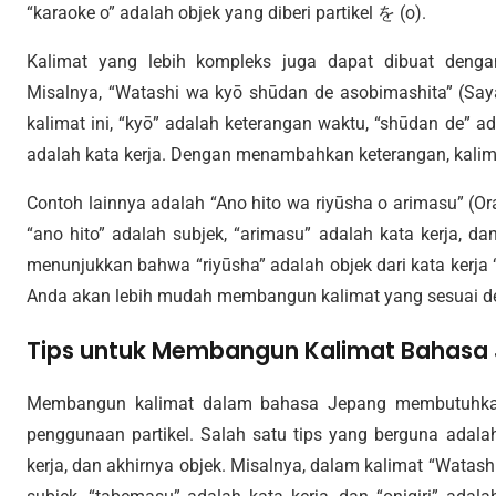
“karaoke o” adalah objek yang diberi partikel を (o).
Kalimat yang lebih kompleks juga dapat dibuat den
Misalnya, “Watashi wa kyō shūdan de asobimashita” (Say
kalimat ini, “kyō” adalah keterangan waktu, “shūdan de” a
adalah kata kerja. Dengan menambahkan keterangan, kalimat
Contoh lainnya adalah “Ano hito wa riyūsha o arimasu” (Ora
“ano hito” adalah subjek, “arimasu” adalah kata kerja, dan
menunjukkan bahwa “riyūsha” adalah objek dari kata kerja
Anda akan lebih mudah membangun kalimat yang sesuai d
Tips untuk Membangun Kalimat Bahasa
Membangun kalimat dalam bahasa Jepang membutuhka
penggunaan partikel. Salah satu tips yang berguna adal
kerja, dan akhirnya objek. Misalnya, dalam kalimat “Watash