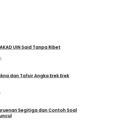
AKAD UIN Said Tanpa Ribet
5
akna dan Tafsir Angka Erek Erek
5
ruenan Segitiga dan Contoh Soal
uncul