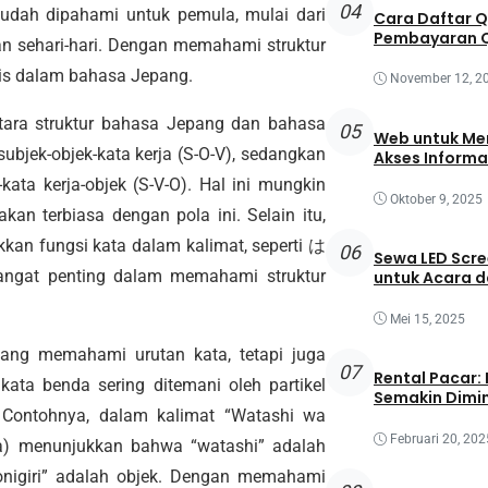
04
dah dipahami untuk pemula, mulai dari
Cara Daftar 
Pembayaran Q
n sehari-hari. Dengan memahami struktur
ulis dalam bahasa Jepang.
November 12, 2
tara struktur bahasa Jepang dan bahasa
05
Web untuk Mem
ubjek-objek-kata kerja (S-O-V), sedangkan
Akses Informa
ta kerja-objek (S-V-O). Hal ini mungkin
Oktober 9, 2025
kan terbiasa dengan pola ini. Selain itu,
an fungsi kata dalam kalimat, seperti は
06
Sewa LED Scre
 sangat penting dalam memahami struktur
untuk Acara 
Mei 15, 2025
ntang memahami urutan kata, tetapi juga
07
Rental Pacar:
kata benda sering ditemani oleh partikel
Semakin Dimin
 Contohnya, dalam kalimat “Watashi wa
Februari 20, 202
(wa) menunjukkan bahwa “watashi” adalah
onigiri” adalah objek. Dengan memahami