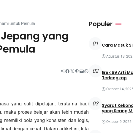
Populer
ahami untuk Pemula
a Jepang yang
01
Pemula
Cara Masuk SI
Agustus 13, 202
02
Facebook
Twitter
Pinterest
Mail
WhatsApp
Erek 69 Arti M
Terlengkap
Oktober 14, 202
03
sa yang sulit dipelajari, terutama bagi
Syarat Kekong
yang Sering M
a, maka proses belajar akan lebih mudah
memiliki pola yang konsisten dan logis,
Oktober 9, 2025
t dengan cepat. Dalam artikel ini, kita