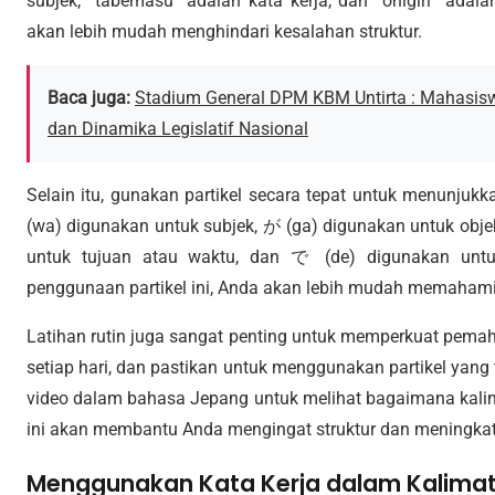
subjek, “tabemasu” adalah kata kerja, dan “onigiri” adal
akan lebih mudah menghindari kesalahan struktur.
Baca juga:
Stadium General DPM KBM Untirta : Mahasis
dan Dinamika Legislatif Nasional
Selain itu, gunakan partikel secara tepat untuk menunjuk
(wa) digunakan untuk subjek, が (ga) digunakan untuk obje
untuk tujuan atau waktu, dan で (de) digunakan unt
penggunaan partikel ini, Anda akan lebih mudah memaha
Latihan rutin juga sangat penting untuk memperkuat pema
setiap hari, dan pastikan untuk menggunakan partikel yang t
video dalam bahasa Jepang untuk melihat bagaimana kalim
ini akan membantu Anda mengingat struktur dan meningka
Menggunakan Kata Kerja dalam Kalima