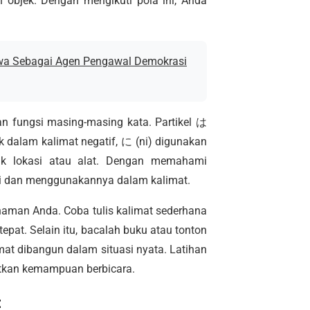
ah objek. Dengan mengikuti pola ini, Anda
wa Sebagai Agen Pengawal Demokrasi
kan fungsi masing-masing kata. Partikel は
k dalam kalimat negatif, に (ni) digunakan
uk lokasi atau alat. Dengan memahami
mi dan menggunakannya dalam kalimat.
haman Anda. Coba tulis kalimat sederhana
epat. Selain itu, bacalah buku atau tonton
at dibangun dalam situasi nyata. Latihan
tkan kemampuan berbicara.
t