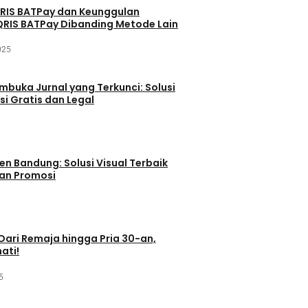
QRIS BATPay dan Keunggulan
RIS BATPay Dibanding Metode Lain
025
buka Jurnal yang Terkunci: Solusi
si Gratis dan Legal
en Bandung: Solusi Visual Terbaik
dan Promosi
 Dari Remaja hingga Pria 30-an,
ati!
5