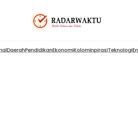
nal
Daerah
Pendidikan
Ekonomi
Kolom
Inpirasi
Teknologi
En