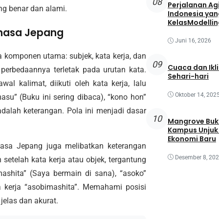
08
Perjalanan Agi
ng benar dan alami.
Indonesia yan
KelasModellin
ahasa Jepang
Juni 16, 2026
ga komponen utama: subjek, kata kerja, dan
09
Cuaca dan Ikl
 perbedaannya terletak pada urutan kata.
Sehari-hari
l kalimat, diikuti oleh kata kerja, lalu
Oktober 14, 202
su” (Buku ini sering dibaca), “kono hon”
adalah keterangan. Pola ini menjadi dasar
10
Mangrove Buk
Kampus Unjuk 
Ekonomi Baru
bahasa Jepang juga melibatkan keterangan
Desember 8, 20
 setelah kata kerja atau objek, tergantung
ashita” (Saya bermain di sana), “asoko”
a kerja “asobimashita”. Memahami posisi
jelas dan akurat.