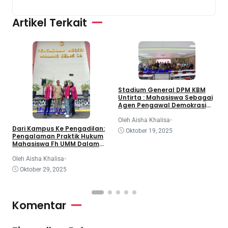
Artikel Terkait
Mahasiswa
3
Stadium General DPM KBM
d
Untirta : Mahasiswa Sebagai
K
Agen Pengawal Demokrasi
Mahasiswa
dan Dinamika Legislatif
Nasional
O
Oleh Aisha Khalisa
•
Dari Kampus Ke Pengadilan:
Oktober 19, 2025
Pengalaman Praktik Hukum
Mahasiswa Fh UMM Dalam
Program Coe
Oleh Aisha Khalisa
•
Oktober 29, 2025
Komentar