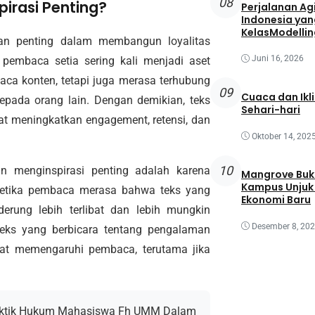
08
irasi Penting?
Perjalanan Agi
Indonesia yan
KelasModellin
ran penting dalam membangun loyalitas
Juni 16, 2026
pembaca setia sering kali menjadi aset
ca konten, tetapi juga merasa terhubung
09
Cuaca dan Ikl
epada orang lain. Dengan demikian, teks
Sehari-hari
 meningkatkan engagement, retensi, dan
Oktober 14, 202
10
 menginspirasi penting adalah karena
Mangrove Buk
Kampus Unjuk 
etika pembaca merasa bahwa teks yang
Ekonomi Baru
rung lebih terlibat dan lebih mungkin
Desember 8, 20
teks yang berbicara tentang pengalaman
ngat memengaruhi pembaca, terutama jika
raktik Hukum Mahasiswa Fh UMM Dalam