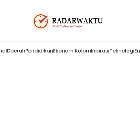
nal
Daerah
Pendidikan
Ekonomi
Kolom
Inpirasi
Teknologi
En