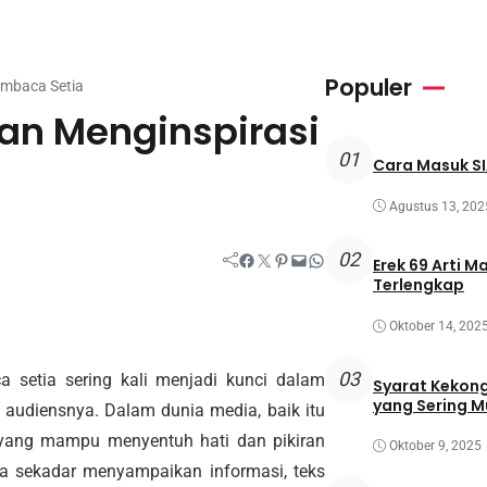
Populer
embaca Setia
an Menginspirasi
01
Cara Masuk SI
Agustus 13, 202
02
Facebook
Twitter
Pinterest
Mail
WhatsApp
Erek 69 Arti M
Terlengkap
Oktober 14, 202
03
 setia sering kali menjadi kunci dalam
Syarat Kekong
yang Sering M
audiensnya. Dalam dunia media, baik itu
en yang mampu menyentuh hati dan pikiran
Oktober 9, 2025
ya sekadar menyampaikan informasi, teks