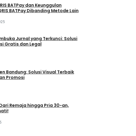
QRIS BATPay dan Keunggulan
RIS BATPay Dibanding Metode Lain
025
buka Jurnal yang Terkunci: Solusi
si Gratis dan Legal
en Bandung: Solusi Visual Terbaik
dan Promosi
 Dari Remaja hingga Pria 30-an,
ati!
5