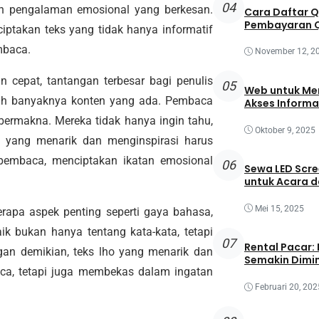
04
n pengalaman emosional yang berkesan.
Cara Daftar 
Pembayaran Q
ptakan teks yang tidak hanya informatif
mbaca.
November 12, 2
 cepat, tantangan terbesar bagi penulis
05
Web untuk Mem
gah banyaknya konten yang ada. Pembaca
Akses Informa
 bermakna. Mereka tidak hanya ingin tahu,
Oktober 9, 2025
ho yang menarik dan menginspirasi harus
embaca, menciptakan ikatan emosional
06
Sewa LED Scre
untuk Acara 
Mei 15, 2025
erapa aspek penting seperti gaya bahasa,
ik bukan hanya tentang kata-kata, tetapi
07
Rental Pacar:
gan demikian, teks lho yang menarik dan
Semakin Dimin
aca, tetapi juga membekas dalam ingatan
Februari 20, 202