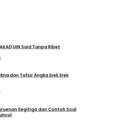
AKAD UIN Said Tanpa Ribet
5
akna dan Tafsir Angka Erek Erek
5
ruenan Segitiga dan Contoh Soal
uncul