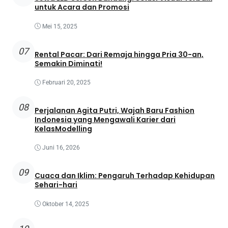
untuk Acara dan Promosi
Mei 15, 2025
07
Rental Pacar: Dari Remaja hingga Pria 30-an,
Semakin Diminati!
Februari 20, 2025
08
Perjalanan Agita Putri, Wajah Baru Fashion
Indonesia yang Mengawali Karier dari
KelasModelling
Juni 16, 2026
09
Cuaca dan Iklim: Pengaruh Terhadap Kehidupan
Sehari-hari
Oktober 14, 2025