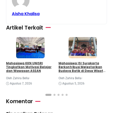
Aisha Khalisa
Artikel Terkait
Pendidikan
Pendidikan
S
T
Mahasiswa KKN UNISRI
Mahasiswa ISI Surakarta
T
Tingkatkan Motivasi Belajar
Berkontribusi Melestarikan
dan Wawasan ASEAN
Budaya Batik di Desa Wisata
O
Girilayu
Oleh Zahira Bella
•
Oleh Zahira Bella
•
Agustus 7, 2026
Agustus 5, 2026
Komentar